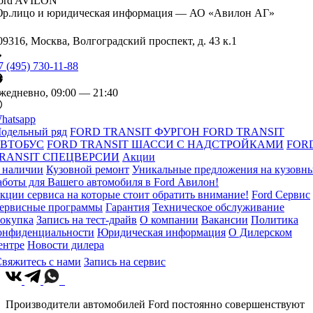
ord AVILON
р.лицо и юридическая информация — АО «Авилон АГ»
09316, Москва, Волгоградский проспект, д. 43 к.1
7 (495) 730-11-88
жедневно, 09:00 — 21:40
hatsapp
одельный ряд
FORD TRANSIT ФУРГОН
FORD TRANSIT
ВТОБУС
FORD TRANSIT ШАССИ С НАДСТРОЙКАМИ
FOR
RANSIT СПЕЦВЕРСИИ
Акции
 наличии
Кузовной ремонт
Уникальные предложения на кузовн
аботы для Вашего автомобиля в Ford Авилон!
кции сервиса на которые стоит обратить внимание!
Ford Сервис
ервисные программы
Гарантия
Техническое обслуживание
окупка
Запись на тест-драйв
О компании
Вакансии
Политика
онфиденциальности
Юридическая информация
О Дилерском
ентре
Новости дилера
вяжитесь с нами
Запись на сервис
Производители автомобилей Ford постоянно совершенствуют