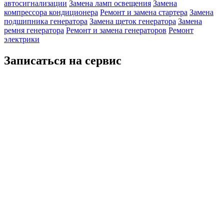
автосигнализации
Замена ламп освещения
Замена
компрессора кондиционера
Ремонт и замена стартера
Замена
подшипника генератора
Замена щеток генератора
Замена
ремня генератора
Ремонт и замена генераторов
Ремонт
электрики
Записаться на сервис