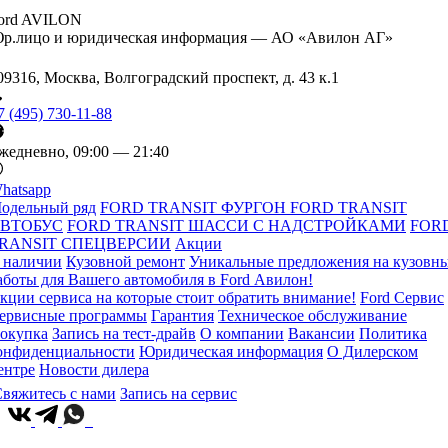
ord AVILON
р.лицо и юридическая информация — АО «Авилон АГ»
09316, Москва, Волгоградский проспект, д. 43 к.1
7 (495) 730-11-88
жедневно, 09:00 — 21:40
hatsapp
одельный ряд
FORD TRANSIT ФУРГОН
FORD TRANSIT
ВТОБУС
FORD TRANSIT ШАССИ С НАДСТРОЙКАМИ
FOR
RANSIT СПЕЦВЕРСИИ
Акции
 наличии
Кузовной ремонт
Уникальные предложения на кузовн
аботы для Вашего автомобиля в Ford Авилон!
кции сервиса на которые стоит обратить внимание!
Ford Сервис
ервисные программы
Гарантия
Техническое обслуживание
окупка
Запись на тест-драйв
О компании
Вакансии
Политика
онфиденциальности
Юридическая информация
О Дилерском
ентре
Новости дилера
вяжитесь с нами
Запись на сервис