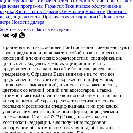
кции сервиса на которые стоит обратить внимание!
Ford Сервис
ервисные программы
Гарантия
Техническое обслуживание
окупка
Запись на тест-драйв
О компании
Вакансии
Политика
онфиденциальности
Юридическая информация
О Дилерском
ентре
Новости дилера
вяжитесь с нами
Запись на сервис
Производители автомобилей Ford постоянно совершенствуют
свою продукцию и оставляют за собой право на внесение
изменений в технические характеристики, спецификации,
цвета, цены моделей, комплектации, опции и т.п.,
представленные на данном сайте без предварительного
уведомления. Обращаем Ваше внимание на то, что все
представленные на сайте изображения и информация,
касающаяся комплектаций, технических характеристик,
цветовых сочетаний, опций или аксессуаров, а также
стоимости автомобилей и сервисного обслуживания носит
информационный характер, может не соответствовать
последним российским спецификациям, и ни при каких
условиях не является публичной офертой, определяемой
положениями Статьи 437 (2) Гражданского кодекса
Российской Федерации. Для получения подробной
информации об автомобилях, пожалуйста, обращайтесь к
ближайшему официальному дилеру Ford.