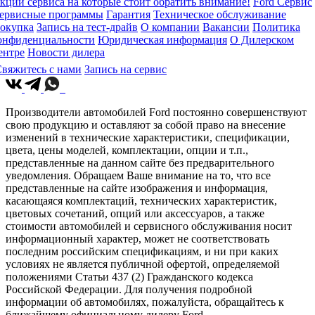
кции сервиса на которые стоит обратить внимание!
Ford Сервис
ервисные программы
Гарантия
Техническое обслуживание
окупка
Запись на тест-драйв
О компании
Вакансии
Политика
онфиденциальности
Юридическая информация
О Дилерском
ентре
Новости дилера
вяжитесь с нами
Запись на сервис
Производители автомобилей Ford постоянно совершенствуют
свою продукцию и оставляют за собой право на внесение
изменений в технические характеристики, спецификации,
цвета, цены моделей, комплектации, опции и т.п.,
представленные на данном сайте без предварительного
уведомления. Обращаем Ваше внимание на то, что все
представленные на сайте изображения и информация,
касающаяся комплектаций, технических характеристик,
цветовых сочетаний, опций или аксессуаров, а также
стоимости автомобилей и сервисного обслуживания носит
информационный характер, может не соответствовать
последним российским спецификациям, и ни при каких
условиях не является публичной офертой, определяемой
положениями Статьи 437 (2) Гражданского кодекса
Российской Федерации. Для получения подробной
информации об автомобилях, пожалуйста, обращайтесь к
ближайшему официальному дилеру Ford.