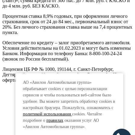
(Лайт)»; сумма кредита от 300 тыс. до 7 млн. руб. с КАСКО и
до 4 млн. руб. БЕЗ КАСКО.
Процентная ставка 8,9% годовых, при оформлении личного
страхования, срок от 24 до 84 мес., первоначальный взнос от
20%. Без личного страхования ставка выше на 7,4 процентных
пункта.
Обеспечение по кредиту – залог приобретаемого автомобиля.
Условия действительны на 01.02.2023 и могут быть изменены
Банком. Информация по телефону Банка: 8-800-100-24-24
(звонок по России бесплатный).
Лицензия ЦБ РФ № 1000, 191144, г. Санкт-Петербург,
Дегтярный пер., д.11, лит.А. www.vtb.ru. Реклама 0+. Не
оферта.
АО «Авилон Автомобильная группа»
обрабатывает cookies с целью персонализации
сервисов и чтобы пользоваться веб-сайтом было
удобнее. Вы можете запретить обработку сookies в
настройках браузера. Пожалуйста, ознакомьтесь с
политикой использования
cookies. Читайте
подробнее о
правилах
оказания услуг АО
«Авилон Автомобильная группа».