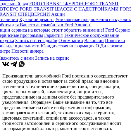
одельный ряд
FORD TRANSIT ФУРГОН
FORD TRANSIT
ВТОБУС
FORD TRANSIT ШАССИ С НАДСТРОЙКАМИ
FOR
RANSIT СПЕЦВЕРСИИ
Акции
 наличии
Кузовной ремонт
Уникальные предложения на кузовн
аботы для Вашего автомобиля в Ford Авилон!
кции сервиса на которые стоит обратить внимание!
Ford Сервис
ервисные программы
Гарантия
Техническое обслуживание
окупка
Запись на тест-драйв
О компании
Вакансии
Политика
онфиденциальности
Юридическая информация
О Дилерском
ентре
Новости дилера
вяжитесь с нами
Запись на сервис
Производители автомобилей Ford постоянно совершенствуют
свою продукцию и оставляют за собой право на внесение
изменений в технические характеристики, спецификации,
цвета, цены моделей, комплектации, опции и т.п.,
представленные на данном сайте без предварительного
уведомления. Обращаем Ваше внимание на то, что все
представленные на сайте изображения и информация,
касающаяся комплектаций, технических характеристик,
цветовых сочетаний, опций или аксессуаров, а также
стоимости автомобилей и сервисного обслуживания носит
информационный характер, может не соответствовать