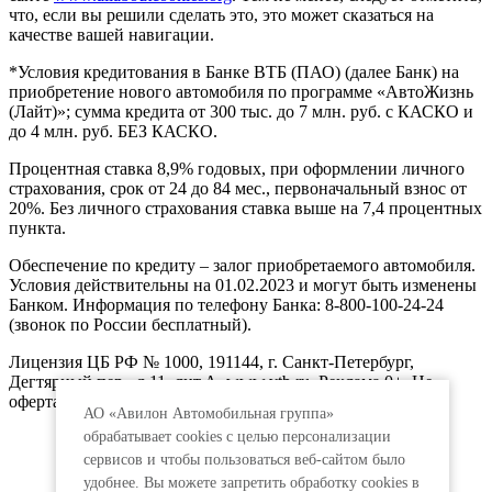
что, если вы решили сделать это, это может сказаться на
качестве вашей навигации.
*Условия кредитования в Банке ВТБ (ПАО) (далее Банк) на
приобретение нового автомобиля по программе «АвтоЖизнь
(Лайт)»; сумма кредита от 300 тыс. до 7 млн. руб. с КАСКО и
до 4 млн. руб. БЕЗ КАСКО.
Процентная ставка 8,9% годовых, при оформлении личного
страхования, срок от 24 до 84 мес., первоначальный взнос от
20%. Без личного страхования ставка выше на 7,4 процентных
пункта.
Обеспечение по кредиту – залог приобретаемого автомобиля.
Условия действительны на 01.02.2023 и могут быть изменены
Банком. Информация по телефону Банка: 8-800-100-24-24
(звонок по России бесплатный).
Лицензия ЦБ РФ № 1000, 191144, г. Санкт-Петербург,
Дегтярный пер., д.11, лит.А. www.vtb.ru. Реклама 0+. Не
оферта.
АО «Авилон Автомобильная группа»
обрабатывает cookies с целью персонализации
сервисов и чтобы пользоваться веб-сайтом было
удобнее. Вы можете запретить обработку сookies в