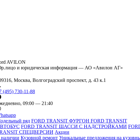
ord AVILON
р.лицо и юридическая информация — АО «Авилон АГ»
09316, Москва, Волгоградский проспект, д. 43 к.1
7 (495) 730-11-88
жедневно, 09:00 — 21:40
hatsapp
одельный ряд
FORD TRANSIT ФУРГОН
FORD TRANSIT
ВТОБУС
FORD TRANSIT ШАССИ С НАДСТРОЙКАМИ
FOR
RANSIT СПЕЦВЕРСИИ
Акции
 наличии
Кузовной ремонт
Уникальные предложения на кузовн