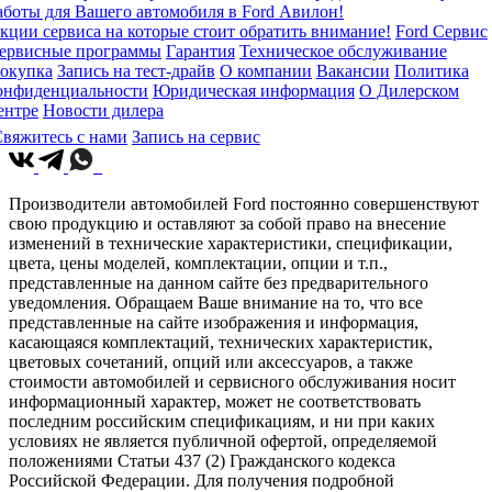
аботы для Вашего автомобиля в Ford Авилон!
кции сервиса на которые стоит обратить внимание!
Ford Сервис
ервисные программы
Гарантия
Техническое обслуживание
окупка
Запись на тест-драйв
О компании
Вакансии
Политика
онфиденциальности
Юридическая информация
О Дилерском
ентре
Новости дилера
вяжитесь с нами
Запись на сервис
Производители автомобилей Ford постоянно совершенствуют
свою продукцию и оставляют за собой право на внесение
изменений в технические характеристики, спецификации,
цвета, цены моделей, комплектации, опции и т.п.,
представленные на данном сайте без предварительного
уведомления. Обращаем Ваше внимание на то, что все
представленные на сайте изображения и информация,
касающаяся комплектаций, технических характеристик,
цветовых сочетаний, опций или аксессуаров, а также
стоимости автомобилей и сервисного обслуживания носит
информационный характер, может не соответствовать
последним российским спецификациям, и ни при каких
условиях не является публичной офертой, определяемой
положениями Статьи 437 (2) Гражданского кодекса
Российской Федерации. Для получения подробной