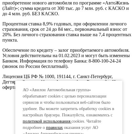
приобретение нового автомобиля по программе «АвтоЖизнь
(Лайт)»; сумма кредита от 300 тыс. до 7 млн. руб. с КАСКО и
до 4 млн. руб. БЕЗ КАСКО.
Процентная ставка 8,9% годовых, при оформлении личного
страхования, срок от 24 до 84 мес., первоначальный взнос от
20%. Без личного страхования ставка выше на 7,4 процентных
пункта.
Обеспечение по кредиту – залог приобретаемого автомобиля.
Условия действительны на 01.02.2023 и могут быть изменены
Банком. Информация по телефону Банка: 8-800-100-24-24
(звонок по России бесплатный).
Лицензия ЦБ РФ № 1000, 191144, г. Санкт-Петербург,
Дегтярный пер., д.11, лит.А. www.vtb.ru. Реклама 0+. Не
оферта.
АО «Авилон Автомобильная группа»
обрабатывает cookies с целью персонализации
сервисов и чтобы пользоваться веб-сайтом было
удобнее. Вы можете запретить обработку сookies в
настройках браузера. Пожалуйста, ознакомьтесь с
политикой использования
cookies. Читайте
подробнее о
правилах
оказания услуг АО
«Авилон Автомобильная группа».