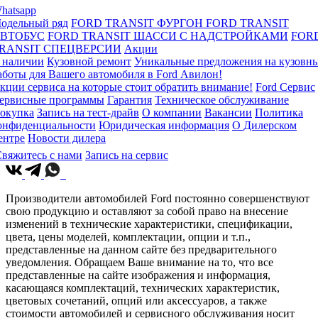
hatsapp
одельный ряд
FORD TRANSIT ФУРГОН
FORD TRANSIT
ВТОБУС
FORD TRANSIT ШАССИ С НАДСТРОЙКАМИ
FOR
RANSIT СПЕЦВЕРСИИ
Акции
 наличии
Кузовной ремонт
Уникальные предложения на кузовн
аботы для Вашего автомобиля в Ford Авилон!
кции сервиса на которые стоит обратить внимание!
Ford Сервис
ервисные программы
Гарантия
Техническое обслуживание
окупка
Запись на тест-драйв
О компании
Вакансии
Политика
онфиденциальности
Юридическая информация
О Дилерском
ентре
Новости дилера
вяжитесь с нами
Запись на сервис
Производители автомобилей Ford постоянно совершенствуют
свою продукцию и оставляют за собой право на внесение
изменений в технические характеристики, спецификации,
цвета, цены моделей, комплектации, опции и т.п.,
представленные на данном сайте без предварительного
уведомления. Обращаем Ваше внимание на то, что все
представленные на сайте изображения и информация,
касающаяся комплектаций, технических характеристик,
цветовых сочетаний, опций или аксессуаров, а также
стоимости автомобилей и сервисного обслуживания носит