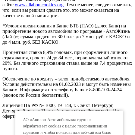
сайте
www.allaboutcookies.org
. Тем не менее, следует отметить,
что, если вы решили сделать это, это может сказаться на
качестве вашей навигации.
*Условия кредитования в Банке ВТБ (ПАО) (далее Банк) на
приобретение нового автомобиля по программе «АвтоЖизнь
(Лайт)»; сумма кредита от 300 тыс. до 7 млн. руб. с КАСКО и
до 4 млн. руб. БЕЗ КАСКО.
Процентная ставка 8,9% годовых, при оформлении личного
страхования, срок от 24 до 84 мес., первоначальный взнос от
20%. Без личного страхования ставка выше на 7,4 процентных
пункта.
Обеспечение по кредиту – залог приобретаемого автомобиля.
Условия действительны на 01.02.2023 и могут быть изменены
Банком. Информация по телефону Банка: 8-800-100-24-24
(звонок по России бесплатный).
Лицензия ЦБ РФ № 1000, 191144, г. Санкт-Петербург,
Дегтярный пер., д.11, лит.А. www.vtb.ru. Реклама 0+. Не
оферта.
АО «Авилон Автомобильная группа»
обрабатывает cookies с целью персонализации
сервисов и чтобы пользоваться веб-сайтом было