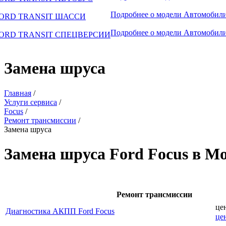
Подробнее о модели
Автомобили
ORD TRANSIT ШАССИ
Подробнее о модели
Автомобили
ORD TRANSIT СПЕЦВЕРСИИ
Замена шруса
Главная
/
Услуги сервиса
/
Focus
/
Ремонт трансмиссии
/
Замена шруса
Замена шруса Ford Focus в М
Ремонт трансмиссии
це
Диагностика АКПП Ford Focus
це