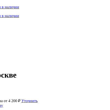
 в наличии
 в наличии
оскве
на от
4 200
₽
Уточнить
ну