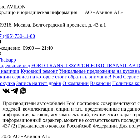
ord AVILON
р.лицо и юридическая информация — АО «Авилон АГ»
09316, Москва, Волгоградский проспект, д. 43 к.1
7 (495) 730-11-88
жедневно, 09:00 — 21:40
hatsapp
одельный ряд
FORD TRANSIT ФУРГОН
FORD TRANSIT АВТ
 наличии
Кузовной ремонт
Уникальные предложения на кузовны
кции сервиса на которые стоит обратить внимание!
Ford Сервис
окупка
Запись на тест-драйв
О компании
Вакансии
Политика к
Производители автомобилей Ford постоянно совершенствуют св
моделей, комплектации, опции и т.п., представленные на данн
информация, касающаяся комплектаций, технических характери
информационный характер, может не соответствовать последн
437 (2) Гражданского кодекса Российской Федерации. Для по
 2026 АО «Авилон АГ»