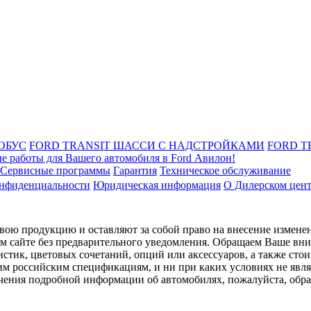
ОБУС
FORD TRANSIT ШАССИ С НАДСТРОЙКАМИ
FORD T
е работы для Вашего автомобиля в Ford Авилон!
Сервисные программы
Гарантия
Техническое обслуживание
онфиденциальности
Юридическая информация
О Дилерском цен
ою продукцию и оставляют за собой право на внесение изменен
ом сайте без предварительного уведомления. Обращаем Ваше вним
стик, цветовых сочетаний, опций или аксессуаров, а также сто
им российским спецификациям, и ни при каких условиях не явл
лучения подробной информации об автомобилях, пожалуйста, об