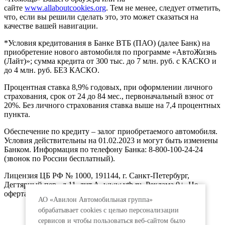
сайте
www.allaboutcookies.org
. Тем не менее, следует отметить,
что, если вы решили сделать это, это может сказаться на
качестве вашей навигации.
*Условия кредитования в Банке ВТБ (ПАО) (далее Банк) на
приобретение нового автомобиля по программе «АвтоЖизнь
(Лайт)»; сумма кредита от 300 тыс. до 7 млн. руб. с КАСКО и
до 4 млн. руб. БЕЗ КАСКО.
Процентная ставка 8,9% годовых, при оформлении личного
страхования, срок от 24 до 84 мес., первоначальный взнос от
20%. Без личного страхования ставка выше на 7,4 процентных
пункта.
Обеспечение по кредиту – залог приобретаемого автомобиля.
Условия действительны на 01.02.2023 и могут быть изменены
Банком. Информация по телефону Банка: 8-800-100-24-24
(звонок по России бесплатный).
Лицензия ЦБ РФ № 1000, 191144, г. Санкт-Петербург,
Дегтярный пер., д.11, лит.А. www.vtb.ru. Реклама 0+. Не
оферта.
АО «Авилон Автомобильная группа»
обрабатывает cookies с целью персонализации
сервисов и чтобы пользоваться веб-сайтом было