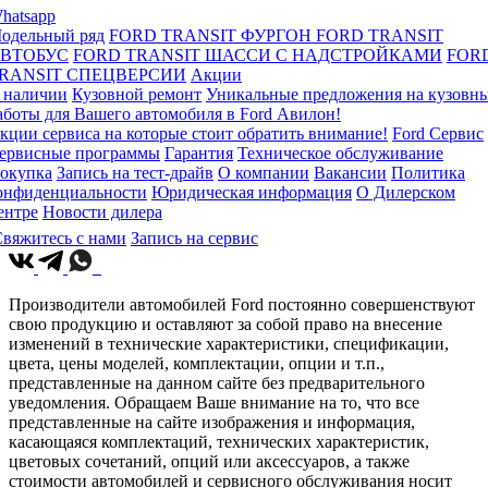
hatsapp
одельный ряд
FORD TRANSIT ФУРГОН
FORD TRANSIT
ВТОБУС
FORD TRANSIT ШАССИ С НАДСТРОЙКАМИ
FOR
RANSIT СПЕЦВЕРСИИ
Акции
 наличии
Кузовной ремонт
Уникальные предложения на кузовн
аботы для Вашего автомобиля в Ford Авилон!
кции сервиса на которые стоит обратить внимание!
Ford Сервис
ервисные программы
Гарантия
Техническое обслуживание
окупка
Запись на тест-драйв
О компании
Вакансии
Политика
онфиденциальности
Юридическая информация
О Дилерском
ентре
Новости дилера
вяжитесь с нами
Запись на сервис
Производители автомобилей Ford постоянно совершенствуют
свою продукцию и оставляют за собой право на внесение
изменений в технические характеристики, спецификации,
цвета, цены моделей, комплектации, опции и т.п.,
представленные на данном сайте без предварительного
уведомления. Обращаем Ваше внимание на то, что все
представленные на сайте изображения и информация,
касающаяся комплектаций, технических характеристик,
цветовых сочетаний, опций или аксессуаров, а также
стоимости автомобилей и сервисного обслуживания носит