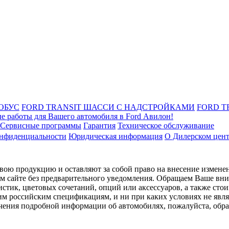
ОБУС
FORD TRANSIT ШАССИ С НАДСТРОЙКАМИ
FORD T
е работы для Вашего автомобиля в Ford Авилон!
Сервисные программы
Гарантия
Техническое обслуживание
онфиденциальности
Юридическая информация
О Дилерском цен
ою продукцию и оставляют за собой право на внесение изменен
ом сайте без предварительного уведомления. Обращаем Ваше вним
стик, цветовых сочетаний, опций или аксессуаров, а также сто
им российским спецификациям, и ни при каких условиях не явл
лучения подробной информации об автомобилях, пожалуйста, об