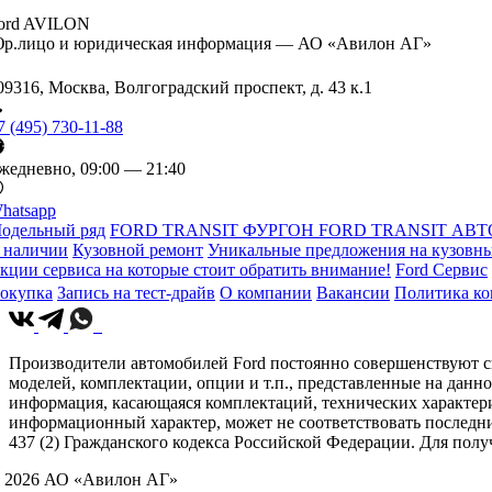
ord AVILON
р.лицо и юридическая информация — АО «Авилон АГ»
09316, Москва, Волгоградский проспект, д. 43 к.1
7 (495) 730-11-88
жедневно, 09:00 — 21:40
hatsapp
одельный ряд
FORD TRANSIT ФУРГОН
FORD TRANSIT АВТ
 наличии
Кузовной ремонт
Уникальные предложения на кузовны
кции сервиса на которые стоит обратить внимание!
Ford Сервис
окупка
Запись на тест-драйв
О компании
Вакансии
Политика к
Производители автомобилей Ford постоянно совершенствуют св
моделей, комплектации, опции и т.п., представленные на данн
информация, касающаяся комплектаций, технических характери
информационный характер, может не соответствовать последн
437 (2) Гражданского кодекса Российской Федерации. Для по
 2026 АО «Авилон АГ»