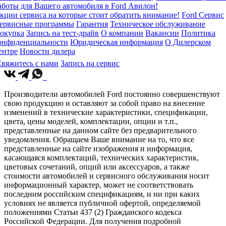
аботы для Вашего автомобиля в Ford Авилон!
кции сервиса на которые стоит обратить внимание!
Ford Сервис
ервисные программы
Гарантия
Техническое обслуживание
окупка
Запись на тест-драйв
О компании
Вакансии
Политика
онфиденциальности
Юридическая информация
О Дилерском
ентре
Новости дилера
вяжитесь с нами
Запись на сервис
Производители автомобилей Ford постоянно совершенствуют
свою продукцию и оставляют за собой право на внесение
изменений в технические характеристики, спецификации,
цвета, цены моделей, комплектации, опции и т.п.,
представленные на данном сайте без предварительного
уведомления. Обращаем Ваше внимание на то, что все
представленные на сайте изображения и информация,
касающаяся комплектаций, технических характеристик,
цветовых сочетаний, опций или аксессуаров, а также
стоимости автомобилей и сервисного обслуживания носит
информационный характер, может не соответствовать
последним российским спецификациям, и ни при каких
условиях не является публичной офертой, определяемой
положениями Статьи 437 (2) Гражданского кодекса
Российской Федерации. Для получения подробной