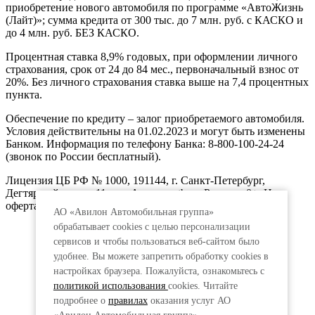
приобретение нового автомобиля по программе «АвтоЖизнь
(Лайт)»; сумма кредита от 300 тыс. до 7 млн. руб. с КАСКО и
до 4 млн. руб. БЕЗ КАСКО.
Процентная ставка 8,9% годовых, при оформлении личного
страхования, срок от 24 до 84 мес., первоначальный взнос от
20%. Без личного страхования ставка выше на 7,4 процентных
пункта.
Обеспечение по кредиту – залог приобретаемого автомобиля.
Условия действительны на 01.02.2023 и могут быть изменены
Банком. Информация по телефону Банка: 8-800-100-24-24
(звонок по России бесплатный).
Лицензия ЦБ РФ № 1000, 191144, г. Санкт-Петербург,
Дегтярный пер., д.11, лит.А. www.vtb.ru. Реклама 0+. Не
оферта.
АО «Авилон Автомобильная группа»
обрабатывает cookies с целью персонализации
сервисов и чтобы пользоваться веб-сайтом было
удобнее. Вы можете запретить обработку сookies в
настройках браузера. Пожалуйста, ознакомьтесь с
политикой использования
cookies. Читайте
подробнее о
правилах
оказания услуг АО