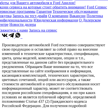
аботы для Вашего автомобиля в Ford Авилон!
кции сервиса на которые стоит обратить внимание!
Ford Сервис
ервисные программы
Гарантия
Техническое обслуживание
окупка
Запись на тест-драйв
О компании
Вакансии
Политика
онфиденциальности
Юридическая информация
О Дилерском
ентре
Новости дилера
вяжитесь с нами
Запись на сервис
Производители автомобилей Ford постоянно совершенствуют
свою продукцию и оставляют за собой право на внесение
изменений в технические характеристики, спецификации,
цвета, цены моделей, комплектации, опции и т.п.,
представленные на данном сайте без предварительного
уведомления. Обращаем Ваше внимание на то, что все
представленные на сайте изображения и информация,
касающаяся комплектаций, технических характеристик,
цветовых сочетаний, опций или аксессуаров, а также
стоимости автомобилей и сервисного обслуживания носит
информационный характер, может не соответствовать
последним российским спецификациям, и ни при каких
условиях не является публичной офертой, определяемой
положениями Статьи 437 (2) Гражданского кодекса
Российской Федерации. Для получения подробной