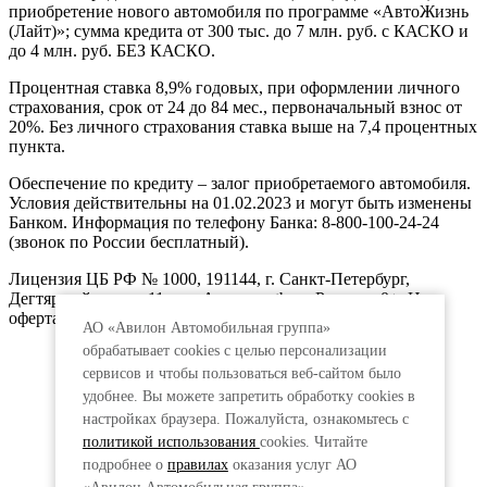
приобретение нового автомобиля по программе «АвтоЖизнь
(Лайт)»; сумма кредита от 300 тыс. до 7 млн. руб. с КАСКО и
до 4 млн. руб. БЕЗ КАСКО.
Процентная ставка 8,9% годовых, при оформлении личного
страхования, срок от 24 до 84 мес., первоначальный взнос от
20%. Без личного страхования ставка выше на 7,4 процентных
пункта.
Обеспечение по кредиту – залог приобретаемого автомобиля.
Условия действительны на 01.02.2023 и могут быть изменены
Банком. Информация по телефону Банка: 8-800-100-24-24
(звонок по России бесплатный).
Лицензия ЦБ РФ № 1000, 191144, г. Санкт-Петербург,
Дегтярный пер., д.11, лит.А. www.vtb.ru. Реклама 0+. Не
оферта.
АО «Авилон Автомобильная группа»
обрабатывает cookies с целью персонализации
сервисов и чтобы пользоваться веб-сайтом было
удобнее. Вы можете запретить обработку сookies в
настройках браузера. Пожалуйста, ознакомьтесь с
политикой использования
cookies. Читайте
подробнее о
правилах
оказания услуг АО