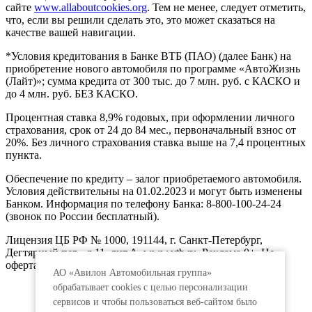
сайте
www.allaboutcookies.org
. Тем не менее, следует отметить,
что, если вы решили сделать это, это может сказаться на
качестве вашей навигации.
*Условия кредитования в Банке ВТБ (ПАО) (далее Банк) на
приобретение нового автомобиля по программе «АвтоЖизнь
(Лайт)»; сумма кредита от 300 тыс. до 7 млн. руб. с КАСКО и
до 4 млн. руб. БЕЗ КАСКО.
Процентная ставка 8,9% годовых, при оформлении личного
страхования, срок от 24 до 84 мес., первоначальный взнос от
20%. Без личного страхования ставка выше на 7,4 процентных
пункта.
Обеспечение по кредиту – залог приобретаемого автомобиля.
Условия действительны на 01.02.2023 и могут быть изменены
Банком. Информация по телефону Банка: 8-800-100-24-24
(звонок по России бесплатный).
Лицензия ЦБ РФ № 1000, 191144, г. Санкт-Петербург,
Дегтярный пер., д.11, лит.А. www.vtb.ru. Реклама 0+. Не
оферта.
АО «Авилон Автомобильная группа»
обрабатывает cookies с целью персонализации
сервисов и чтобы пользоваться веб-сайтом было