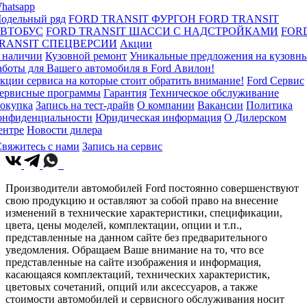
hatsapp
одельный ряд
FORD TRANSIT ФУРГОН
FORD TRANSIT
ВТОБУС
FORD TRANSIT ШАССИ С НАДСТРОЙКАМИ
FOR
RANSIT СПЕЦВЕРСИИ
Акции
 наличии
Кузовной ремонт
Уникальные предложения на кузовн
аботы для Вашего автомобиля в Ford Авилон!
кции сервиса на которые стоит обратить внимание!
Ford Сервис
ервисные программы
Гарантия
Техническое обслуживание
окупка
Запись на тест-драйв
О компании
Вакансии
Политика
онфиденциальности
Юридическая информация
О Дилерском
ентре
Новости дилера
вяжитесь с нами
Запись на сервис
Производители автомобилей Ford постоянно совершенствуют
свою продукцию и оставляют за собой право на внесение
изменений в технические характеристики, спецификации,
цвета, цены моделей, комплектации, опции и т.п.,
представленные на данном сайте без предварительного
уведомления. Обращаем Ваше внимание на то, что все
представленные на сайте изображения и информация,
касающаяся комплектаций, технических характеристик,
цветовых сочетаний, опций или аксессуаров, а также
стоимости автомобилей и сервисного обслуживания носит