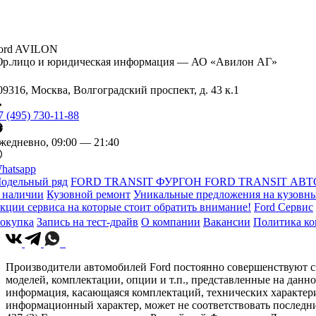
ord AVILON
р.лицо и юридическая информация — АО «Авилон АГ»
09316, Москва, Волгоградский проспект, д. 43 к.1
7 (495) 730-11-88
жедневно, 09:00 — 21:40
hatsapp
одельный ряд
FORD TRANSIT ФУРГОН
FORD TRANSIT АВТ
 наличии
Кузовной ремонт
Уникальные предложения на кузовны
кции сервиса на которые стоит обратить внимание!
Ford Сервис
окупка
Запись на тест-драйв
О компании
Вакансии
Политика к
Производители автомобилей Ford постоянно совершенствуют св
моделей, комплектации, опции и т.п., представленные на данн
информация, касающаяся комплектаций, технических характери
информационный характер, может не соответствовать последн