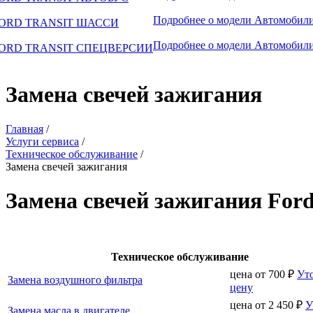
Подробнее о модели
Автомобили
ORD TRANSIT ШАССИ
Подробнее о модели
Автомобили
ORD TRANSIT СПЕЦВЕРСИИ
Замена свечей зажигания
Главная
/
Услуги сервиса
/
Техническое обслуживание
/
Замена свечей зажигания
Замена свечей зажигания Ford
Техническое обслуживание
цена от
700
₽
Ут
Замена воздушного фильтра
цену
цена от
2 450
₽
У
Замена масла в двигателе