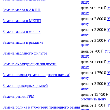
цену
цена от
5 250
₽
У
Замена масла в АКПП
цену
цена от
2 800
₽
У
Замена масла в МКПП
цену
цена от
2 800
₽
У
Замена масла в мостах
цену
цена от
3 500
₽
У
Замена масла в раздатке
цену
цена от
700
₽
Ут
Замена масляного фильтра
цену
цена от
2 800
₽
У
Замена охлаждающей жидкости
цену
цена от
1 750
₽
У
Замена помпы (замена водяного насоса)
цену
цена от
3 500
₽
У
Замена приводных ремней
цену
цена от
15 750
₽
Замена ремня ГРМ
Уточнить цену
цена от
1 750
₽
У
Замена ролика натяжителя приводного ремня
цену