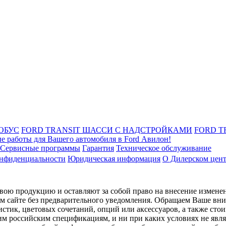
ОБУС
FORD TRANSIT ШАССИ С НАДСТРОЙКАМИ
FORD T
е работы для Вашего автомобиля в Ford Авилон!
Сервисные программы
Гарантия
Техническое обслуживание
онфиденциальности
Юридическая информация
О Дилерском цен
ою продукцию и оставляют за собой право на внесение изменен
ом сайте без предварительного уведомления. Обращаем Ваше вним
стик, цветовых сочетаний, опций или аксессуаров, а также сто
им российским спецификациям, и ни при каких условиях не явл