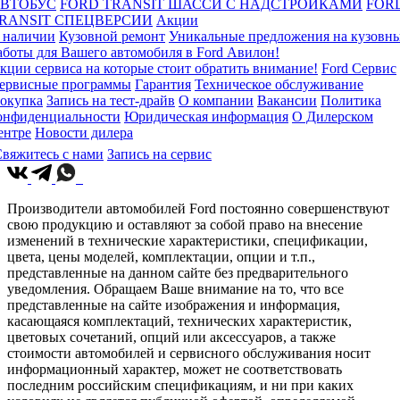
ВТОБУС
FORD TRANSIT ШАССИ С НАДСТРОЙКАМИ
FOR
RANSIT СПЕЦВЕРСИИ
Акции
 наличии
Кузовной ремонт
Уникальные предложения на кузовн
аботы для Вашего автомобиля в Ford Авилон!
кции сервиса на которые стоит обратить внимание!
Ford Сервис
ервисные программы
Гарантия
Техническое обслуживание
окупка
Запись на тест-драйв
О компании
Вакансии
Политика
онфиденциальности
Юридическая информация
О Дилерском
ентре
Новости дилера
вяжитесь с нами
Запись на сервис
Производители автомобилей Ford постоянно совершенствуют
свою продукцию и оставляют за собой право на внесение
изменений в технические характеристики, спецификации,
цвета, цены моделей, комплектации, опции и т.п.,
представленные на данном сайте без предварительного
уведомления. Обращаем Ваше внимание на то, что все
представленные на сайте изображения и информация,
касающаяся комплектаций, технических характеристик,
цветовых сочетаний, опций или аксессуаров, а также
стоимости автомобилей и сервисного обслуживания носит
информационный характер, может не соответствовать
последним российским спецификациям, и ни при каких