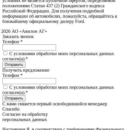
условиях не является публичной офертой, определяемой
положениями Статьи 437 (2) Гражданского кодекса
Российской Федерации. Для получения подробной
информации об автомобилях, пожалуйста, обращайтесь к
ближайшему официальному дилеру Ford.
 2026 АО «Авилон АГ»
Заказать звонок
Телефон *
C условиями обработки моих персональных данных
согласен(а).*
Получить предложение
Телефон *
C условиями обработки моих персональных данных
согласен(а).*
С вами свяжется первый освободившийся менеджер
Спасибо
Согласие на обработку
персональных данных
Настоящим Я, в соответствии с требованиями Федерального