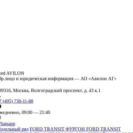
ord AVILON
р.лицо и юридическая информация — АО «Авилон АГ»
09316, Москва, Волгоградский проспект, д. 43 к.1
7 (495) 730-11-88
жедневно, 09:00 — 21:40
hatsapp
одельный ряд
FORD TRANSIT ФУРГОН
FORD TRANSIT