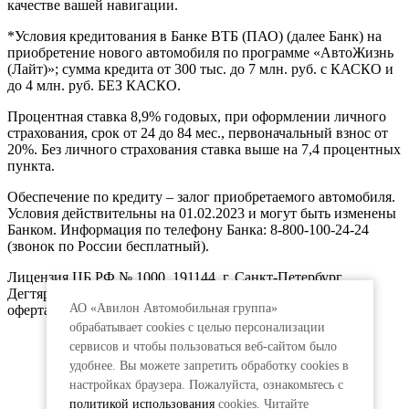
качестве вашей навигации.
*Условия кредитования в Банке ВТБ (ПАО) (далее Банк) на
приобретение нового автомобиля по программе «АвтоЖизнь
(Лайт)»; сумма кредита от 300 тыс. до 7 млн. руб. с КАСКО и
до 4 млн. руб. БЕЗ КАСКО.
Процентная ставка 8,9% годовых, при оформлении личного
страхования, срок от 24 до 84 мес., первоначальный взнос от
20%. Без личного страхования ставка выше на 7,4 процентных
пункта.
Обеспечение по кредиту – залог приобретаемого автомобиля.
Условия действительны на 01.02.2023 и могут быть изменены
Банком. Информация по телефону Банка: 8-800-100-24-24
(звонок по России бесплатный).
Лицензия ЦБ РФ № 1000, 191144, г. Санкт-Петербург,
Дегтярный пер., д.11, лит.А. www.vtb.ru. Реклама 0+. Не
АО «Авилон Автомобильная группа»
оферта.
обрабатывает cookies с целью персонализации
сервисов и чтобы пользоваться веб-сайтом было
удобнее. Вы можете запретить обработку сookies в
настройках браузера. Пожалуйста, ознакомьтесь с
политикой использования
cookies. Читайте