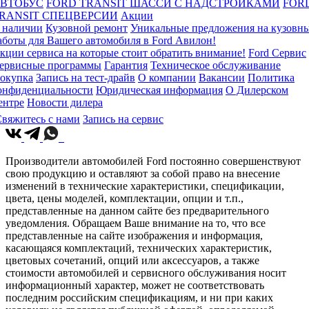
ВТОБУС
FORD TRANSIT ШАССИ С НАДСТРОЙКАМИ
FOR
RANSIT СПЕЦВЕРСИИ
Акции
 наличии
Кузовной ремонт
Уникальные предложения на кузовн
аботы для Вашего автомобиля в Ford Авилон!
кции сервиса на которые стоит обратить внимание!
Ford Сервис
ервисные программы
Гарантия
Техническое обслуживание
окупка
Запись на тест-драйв
О компании
Вакансии
Политика
онфиденциальности
Юридическая информация
О Дилерском
ентре
Новости дилера
вяжитесь с нами
Запись на сервис
Производители автомобилей Ford постоянно совершенствуют
свою продукцию и оставляют за собой право на внесение
изменений в технические характеристики, спецификации,
цвета, цены моделей, комплектации, опции и т.п.,
представленные на данном сайте без предварительного
уведомления. Обращаем Ваше внимание на то, что все
представленные на сайте изображения и информация,
касающаяся комплектаций, технических характеристик,
цветовых сочетаний, опций или аксессуаров, а также
стоимости автомобилей и сервисного обслуживания носит
информационный характер, может не соответствовать
последним российским спецификациям, и ни при каких