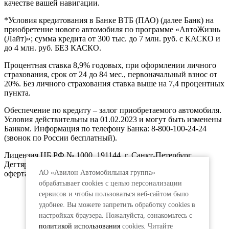
качестве вашей навигации.
*Условия кредитования в Банке ВТБ (ПАО) (далее Банк) на
приобретение нового автомобиля по программе «АвтоЖизнь
(Лайт)»; сумма кредита от 300 тыс. до 7 млн. руб. с КАСКО и
до 4 млн. руб. БЕЗ КАСКО.
Процентная ставка 8,9% годовых, при оформлении личного
страхования, срок от 24 до 84 мес., первоначальный взнос от
20%. Без личного страхования ставка выше на 7,4 процентных
пункта.
Обеспечение по кредиту – залог приобретаемого автомобиля.
Условия действительны на 01.02.2023 и могут быть изменены
Банком. Информация по телефону Банка: 8-800-100-24-24
(звонок по России бесплатный).
Лицензия ЦБ РФ № 1000, 191144, г. Санкт-Петербург,
Дегтярный пер., д.11, лит.А. www.vtb.ru. Реклама 0+. Не
АО «Авилон Автомобильная группа»
оферта.
обрабатывает cookies с целью персонализации
сервисов и чтобы пользоваться веб-сайтом было
удобнее. Вы можете запретить обработку сookies в
настройках браузера. Пожалуйста, ознакомьтесь с
политикой использования
cookies. Читайте