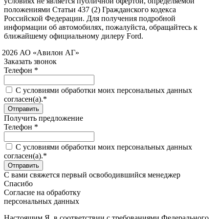
условиях не является публичной офертой, определяемой
положениями Статьи 437 (2) Гражданского кодекса
Российской Федерации. Для получения подробной
информации об автомобилях, пожалуйста, обращайтесь к
ближайшему официальному дилеру Ford.
 2026 АО «Авилон АГ»
Заказать звонок
Телефон *
C условиями обработки моих персональных данных
согласен(а).*
Получить предложение
Телефон *
C условиями обработки моих персональных данных
согласен(а).*
С вами свяжется первый освободившийся менеджер
Спасибо
Согласие на обработку
персональных данных
Настоящим Я, в соответствии с требованиями Федерального