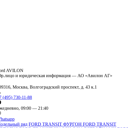
ord AVILON
р.лицо и юридическая информация — АО «Авилон АГ»
09316, Москва, Волгоградский проспект, д. 43 к.1
7 (495) 730-11-88
жедневно, 09:00 — 21:40
hatsapp
одельный ряд
FORD TRANSIT ФУРГОН
FORD TRANSIT