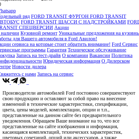
hatsapp
одельный ряд
FORD TRANSIT ФУРГОН
FORD TRANSIT
ВТОБУС
FORD TRANSIT ШАССИ С НАДСТРОЙКАМИ
FOR
RANSIT СПЕЦВЕРСИИ
Акции
 наличии
Кузовной ремонт
Уникальные предложения на кузовн
аботы для Вашего автомобиля в Ford Авилон!
кции сервиса на которые стоит обратить внимание!
Ford Сервис
ервисные программы
Гарантия
Техническое обслуживание
окупка
Запись на тест-драйв
О компании
Вакансии
Политика
онфиденциальности
Юридическая информация
О Дилерском
ентре
Новости дилера
вяжитесь с нами
Запись на сервис
Производители автомобилей Ford постоянно совершенствуют
свою продукцию и оставляют за собой право на внесение
изменений в технические характеристики, спецификации,
цвета, цены моделей, комплектации, опции и т.п.,
представленные на данном сайте без предварительного
уведомления. Обращаем Ваше внимание на то, что все
представленные на сайте изображения и информация,
касающаяся комплектаций, технических характеристик,
цветовых сочетаний, опций или аксессуаров, а также