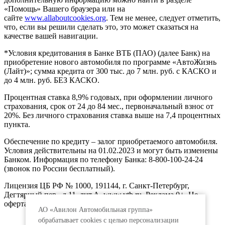
«Помощь» Вашего браузера или на
сайте
www.allaboutcookies.org
. Тем не менее, следует отметить,
что, если вы решили сделать это, это может сказаться на
качестве вашей навигации.
*Условия кредитования в Банке ВТБ (ПАО) (далее Банк) на
приобретение нового автомобиля по программе «АвтоЖизнь
(Лайт)»; сумма кредита от 300 тыс. до 7 млн. руб. с КАСКО и
до 4 млн. руб. БЕЗ КАСКО.
Процентная ставка 8,9% годовых, при оформлении личного
страхования, срок от 24 до 84 мес., первоначальный взнос от
20%. Без личного страхования ставка выше на 7,4 процентных
пункта.
Обеспечение по кредиту – залог приобретаемого автомобиля.
Условия действительны на 01.02.2023 и могут быть изменены
Банком. Информация по телефону Банка: 8-800-100-24-24
(звонок по России бесплатный).
Лицензия ЦБ РФ № 1000, 191144, г. Санкт-Петербург,
Дегтярный пер., д.11, лит.А. www.vtb.ru. Реклама 0+. Не
оферта.
АО «Авилон Автомобильная группа»
обрабатывает cookies с целью персонализации