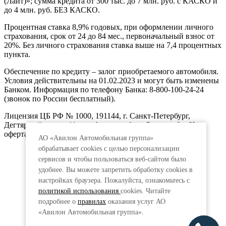
(Лайт)»; сумма кредита от 300 тыс. до 7 млн. руб. с КАСКО и
до 4 млн. руб. БЕЗ КАСКО.
Процентная ставка 8,9% годовых, при оформлении личного
страхования, срок от 24 до 84 мес., первоначальный взнос от
20%. Без личного страхования ставка выше на 7,4 процентных
пункта.
Обеспечение по кредиту – залог приобретаемого автомобиля.
Условия действительны на 01.02.2023 и могут быть изменены
Банком. Информация по телефону Банка: 8-800-100-24-24
(звонок по России бесплатный).
Лицензия ЦБ РФ № 1000, 191144, г. Санкт-Петербург,
Дегтярный пер., д.11, лит.А. www.vtb.ru. Реклама 0+. Не
оферта.
АО «Авилон Автомобильная группа»
обрабатывает cookies с целью персонализации
сервисов и чтобы пользоваться веб-сайтом было
удобнее. Вы можете запретить обработку сookies в
настройках браузера. Пожалуйста, ознакомьтесь с
политикой использования
cookies. Читайте
подробнее о
правилах
оказания услуг АО
«Авилон Автомобильная группа».