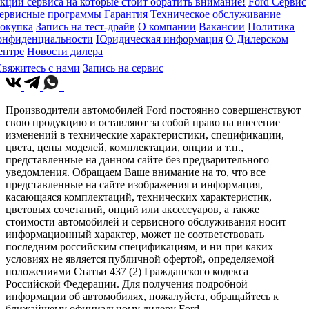
кции сервиса на которые стоит обратить внимание!
Ford Сервис
ервисные программы
Гарантия
Техническое обслуживание
окупка
Запись на тест-драйв
О компании
Вакансии
Политика
онфиденциальности
Юридическая информация
О Дилерском
ентре
Новости дилера
вяжитесь с нами
Запись на сервис
Производители автомобилей Ford постоянно совершенствуют
свою продукцию и оставляют за собой право на внесение
изменений в технические характеристики, спецификации,
цвета, цены моделей, комплектации, опции и т.п.,
представленные на данном сайте без предварительного
уведомления. Обращаем Ваше внимание на то, что все
представленные на сайте изображения и информация,
касающаяся комплектаций, технических характеристик,
цветовых сочетаний, опций или аксессуаров, а также
стоимости автомобилей и сервисного обслуживания носит
информационный характер, может не соответствовать
последним российским спецификациям, и ни при каких
условиях не является публичной офертой, определяемой
положениями Статьи 437 (2) Гражданского кодекса
Российской Федерации. Для получения подробной
информации об автомобилях, пожалуйста, обращайтесь к
ближайшему официальному дилеру Ford.