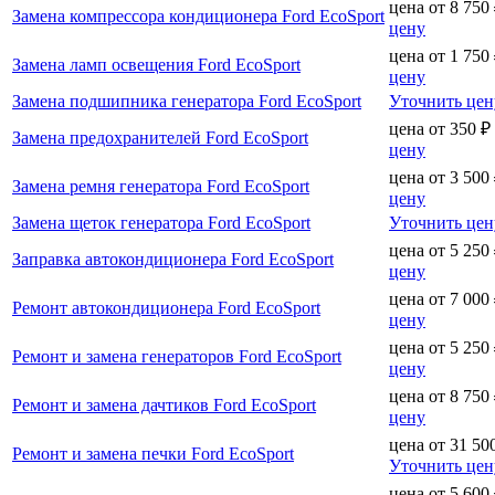
цена от
8 750
Замена компрессора кондиционера Ford EcoSport
цену
цена от
1 750
Замена ламп освещения Ford EcoSport
цену
Замена подшипника генератора Ford EcoSport
Уточнить цен
цена от
350
₽
Замена предохранителей Ford EcoSport
цену
цена от
3 500
Замена ремня генератора Ford EcoSport
цену
Замена щеток генератора Ford EcoSport
Уточнить цен
цена от
5 250
Заправка автокондиционера Ford EcoSport
цену
цена от
7 000
Ремонт автокондиционера Ford EcoSport
цену
цена от
5 250
Ремонт и замена генераторов Ford EcoSport
цену
цена от
8 750
Ремонт и замена дачтиков Ford EcoSport
цену
цена от
31 50
Ремонт и замена печки Ford EcoSport
Уточнить цен
цена от
5 600