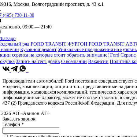
09316, Москва, Волгоградский проспект, д. 43 к.1
7 (495) 730-11-88
жедневно, 09:00 — 21:40
hatsapp
одельный ряд
FORD TRANSIT ФУРГОН
FORD TRANSIT АВТ
 наличии
Кузовной ремонт
Уникальные предложения на кузовны
кции сервиса на которые стоит обратить внимание!
Ford Сервис
окупка
Запись на тест-драйв
О компании
Вакансии
Политика к
Производители автомобилей Ford постоянно совершенствуют св
моделей, комплектации, опции и т.п., представленные на данн
информация, касающаяся комплектаций, технических характери
информационный характер, может не соответствовать последн
437 (2) Гражданского кодекса Российской Федерации. Для по
 2026 АО «Авилон АГ»
Заказать звонок
Телефон *
C условиями обработки моих персональных данных согласен