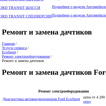
Подробнее о модели
Автомобили
ORD TRANSIT ШАССИ
Подробнее о модели
Автомобили
ORD TRANSIT СПЕЦВЕРСИИ
Ремонт и замена дачтиков
Главная
/
Услуги сервиса
/
EcoSport
/
Ремонт электрооборудования
/
Ремонт и замена дачтиков
Ремонт и замена дачтиков For
Ремонт электрооборудования
цена от
4 200
Диагностика автокондиционеров Ford EcoSport
цену