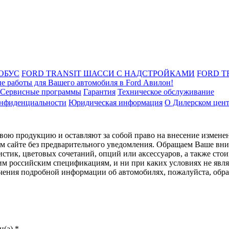
ОБУС
FORD TRANSIT ШАССИ С НАДСТРОЙКАМИ
FORD T
е работы для Вашего автомобиля в Ford Авилон!
Сервисные программы
Гарантия
Техническое обслуживание
онфиденциальности
Юридическая информация
О Дилерском цен
ою продукцию и оставляют за собой право на внесение изменен
ом сайте без предварительного уведомления. Обращаем Ваше вним
стик, цветовых сочетаний, опций или аксессуаров, а также сто
им российским спецификациям, и ни при каких условиях не явл
лучения подробной информации об автомобилях, пожалуйста, об
(а).*