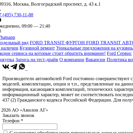
09316, Москва, Волгоградский проспект, д. 43 к.1
7 (495) 730-11-88
жедневно, 09:00 — 21:40
hatsapp
одельный ряд
FORD TRANSIT ФУРГОН
FORD TRANSIT АВТ
 наличии
Кузовной ремонт
Уникальные предложения на кузовны
кции сервиса на которые стоит обратить внимание!
Ford Сервис
окупка
Запись на тест-драйв
О компании
Вакансии
Политика к
Производители автомобилей Ford постоянно совершенствуют св
моделей, комплектации, опции и т.п., представленные на данн
информация, касающаяся комплектаций, технических характери
информационный характер, может не соответствовать последн
437 (2) Гражданского кодекса Российской Федерации. Для по
 2026 АО «Авилон АГ»
Заказать звонок
Телефон *
C условиями обработки моих персональных данных согласен