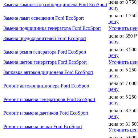
цена от
8 750
Замена компрессора кондиционера Ford EcoSport
цену
цена от
1 750
Замена ламп освещения Ford EcoSport
цену
Замена подшипника генератора Ford EcoSport
Уточнить цен
цена от
350
₽
Замена предохранителей Ford EcoSport
цену
цена от
3 500
Замена ремня генератора Ford EcoSport
цену
Замена щеток генератора Ford EcoSport
Уточнить цен
цена от
5 250
Заправка автокондиционера Ford EcoSport
цену
цена от
7 000
Ремонт автокондиционера Ford EcoSport
цену
цена от
5 250
Ремонт и замена генераторов Ford EcoSport
цену
цена от
8 750
Ремонт и замена дачтиков Ford EcoSport
цену
цена от
31 50
Ремонт и замена печки Ford EcoSport
Уточнить цен
цена от
5 600