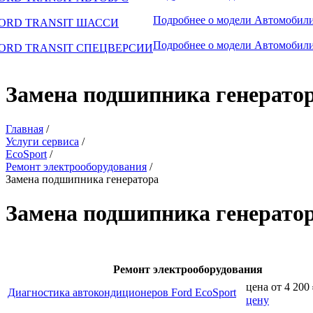
Подробнее о модели
Автомобили
ORD TRANSIT ШАССИ
Подробнее о модели
Автомобили
ORD TRANSIT СПЕЦВЕРСИИ
Замена подшипника генерато
Главная
/
Услуги сервиса
/
EcoSport
/
Ремонт электрооборудования
/
Замена подшипника генератора
Замена подшипника генератор
Ремонт электрооборудования
цена от
4 200
Диагностика автокондиционеров Ford EcoSport
цену