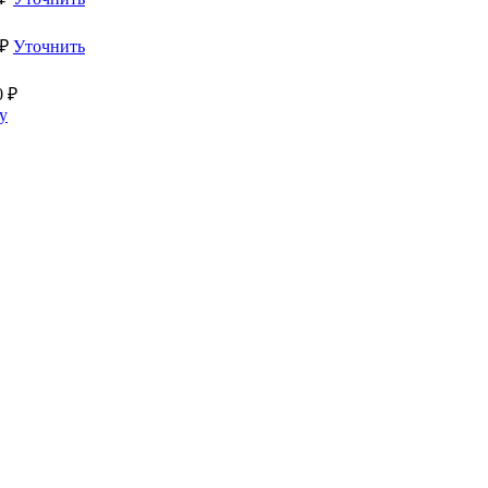
₽
Уточнить
0
₽
у