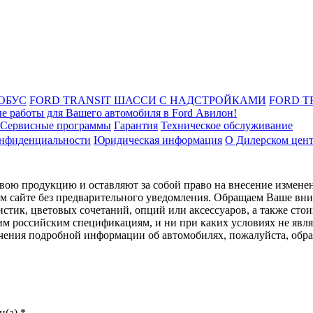
ОБУС
FORD TRANSIT ШАССИ С НАДСТРОЙКАМИ
FORD T
е работы для Вашего автомобиля в Ford Авилон!
Сервисные программы
Гарантия
Техническое обслуживание
онфиденциальности
Юридическая информация
О Дилерском цен
ою продукцию и оставляют за собой право на внесение изменен
ом сайте без предварительного уведомления. Обращаем Ваше вним
стик, цветовых сочетаний, опций или аксессуаров, а также сто
им российским спецификациям, и ни при каких условиях не явл
лучения подробной информации об автомобилях, пожалуйста, об
(а).*