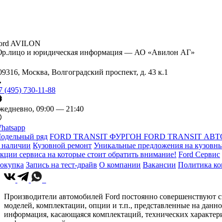
ord AVILON
р.лицо и юридическая информация — АО «Авилон АГ»
09316, Москва, Волгоградский проспект, д. 43 к.1
7 (495) 730-11-88
жедневно, 09:00 — 21:40
hatsapp
одельный ряд
FORD TRANSIT ФУРГОН
FORD TRANSIT АВТ
 наличии
Кузовной ремонт
Уникальные предложения на кузовны
кции сервиса на которые стоит обратить внимание!
Ford Сервис
окупка
Запись на тест-драйв
О компании
Вакансии
Политика к
Производители автомобилей Ford постоянно совершенствуют св
моделей, комплектации, опции и т.п., представленные на данн
информация, касающаяся комплектаций, технических характери