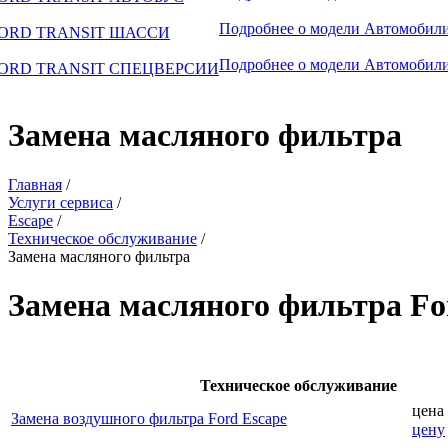
Подробнее о модели
Автомобили
ORD TRANSIT ШАССИ
Подробнее о модели
Автомобили
ORD TRANSIT СПЕЦВЕРСИИ
Замена масляного фильтра
Главная
/
Услуги сервиса
/
Escape
/
Техническое обслуживание
/
Замена масляного фильтра
Замена масляного фильтра Fo
Техническое обслуживание
цена
Замена воздушного фильтра Ford Escape
цену