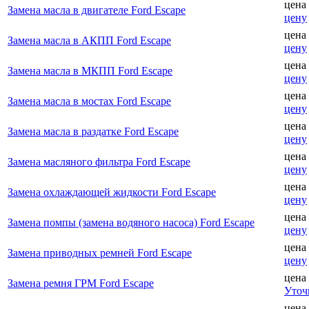
цена
Замена масла в двигателе Ford Escape
цену
цена
Замена масла в АКПП Ford Escape
цену
цена
Замена масла в МКПП Ford Escape
цену
цена
Замена масла в мостах Ford Escape
цену
цена
Замена масла в раздатке Ford Escape
цену
цена
Замена масляного фильтра Ford Escape
цену
цена
Замена охлаждающей жидкости Ford Escape
цену
цена
Замена помпы (замена водяного насоса) Ford Escape
цену
цена
Замена приводных ремней Ford Escape
цену
цена
Замена ремня ГРМ Ford Escape
Уточ
цена