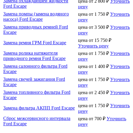
Замена охлаждающей жидкости
цена от
2 800
₽
Уточнить
Ford Escape
цену
Замена помпы (замена водяного
цена от
1 750
₽
Уточнить
насоса) Ford Escape
цену
Замена приводных ремней Ford
цена от
3 500
₽
Уточнить
Escape
цену
цена от
15 750
₽
Замена ремня ГРМ Ford Escape
Уточнить цену
Замена ролика натяжителя
цена от
1 750
₽
Уточнить
приводного ремня Ford Escape
цену
Замена салонного фильтра Ford
цена от
1 400
₽
Уточнить
Escape
цену
Замена свечей зажигания Ford
цена от
1 750
₽
Уточнить
Escape
цену
Замена топливного фильтра Ford
цена от
2 450
₽
Уточнить
Escape
цену
цена от
1 750
₽
Уточнить
Замена фильтра АКПП Ford Escape
цену
Сброс межсервисного интервала
цена от
700
₽
Уточнить
Ford Escape
цену