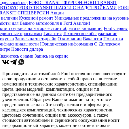
одельный ряд
FORD TRANSIT ФУРГОН
FORD TRANSIT
ВТОБУС
FORD TRANSIT ШАССИ С НАДСТРОЙКАМИ
FOR
RANSIT СПЕЦВЕРСИИ
Акции
 наличии
Кузовной ремонт
Уникальные предложения на кузовн
аботы для Вашего автомобиля в Ford Авилон!
кции сервиса на которые стоит обратить внимание!
Ford Сервис
ервисные программы
Гарантия
Техническое обслуживание
окупка
Запись на тест-драйв
О компании
Вакансии
Политика
онфиденциальности
Юридическая информация
О Дилерском
ентре
Новости дилера
вяжитесь с нами
Запись на сервис
Производители автомобилей Ford постоянно совершенствуют
свою продукцию и оставляют за собой право на внесение
изменений в технические характеристики, спецификации,
цвета, цены моделей, комплектации, опции и т.п.,
представленные на данном сайте без предварительного
уведомления. Обращаем Ваше внимание на то, что все
представленные на сайте изображения и информация,
касающаяся комплектаций, технических характеристик,
цветовых сочетаний, опций или аксессуаров, а также
стоимости автомобилей и сервисного обслуживания носит
информационный характер, может не соответствовать