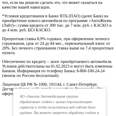
что, если вы решили сделать это, это может сказаться на
качестве вашей навигации.
*Условия кредитования в Банке ВТБ (ПАО) (далее Банк) на
приобретение нового автомобиля по программе «АвтоЖизнь
(Лайт)»; сумма кредита от 300 тыс. до 7 млн. руб. с КАСКО и
до 4 млн. руб. БЕЗ КАСКО.
Процентная ставка 8,9% годовых, при оформлении личного
страхования, срок от 24 до 84 мес., первоначальный взнос от
20%. Без личного страхования ставка выше на 7,4 процентных
пункта.
Обеспечение по кредиту – залог приобретаемого автомобиля.
Условия действительны на 01.02.2023 и могут быть изменены
Банком. Информация по телефону Банка: 8-800-100-24-24
(звонок по России бесплатный).
Лицензия ЦБ РФ № 1000, 191144, г. Санкт-Петербург,
Дегтярный пер., д.11, лит.А. www.vtb.ru. Реклама 0+. Не
оферта.
АО «Авилон Автомобильная группа»
обрабатывает cookies с целью персонализации
сервисов и чтобы пользоваться веб-сайтом было
удобнее. Вы можете запретить обработку сookies в