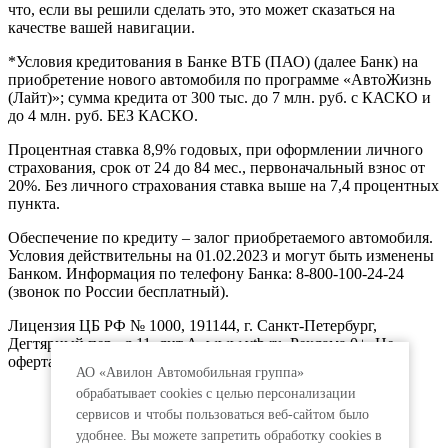
что, если вы решили сделать это, это может сказаться на
качестве вашей навигации.
*Условия кредитования в Банке ВТБ (ПАО) (далее Банк) на
приобретение нового автомобиля по программе «АвтоЖизнь
(Лайт)»; сумма кредита от 300 тыс. до 7 млн. руб. с КАСКО и
до 4 млн. руб. БЕЗ КАСКО.
Процентная ставка 8,9% годовых, при оформлении личного
страхования, срок от 24 до 84 мес., первоначальный взнос от
20%. Без личного страхования ставка выше на 7,4 процентных
пункта.
Обеспечение по кредиту – залог приобретаемого автомобиля.
Условия действительны на 01.02.2023 и могут быть изменены
Банком. Информация по телефону Банка: 8-800-100-24-24
(звонок по России бесплатный).
Лицензия ЦБ РФ № 1000, 191144, г. Санкт-Петербург,
Дегтярный пер., д.11, лит.А. www.vtb.ru. Реклама 0+. Не
оферта.
АО «Авилон Автомобильная группа»
обрабатывает cookies с целью персонализации
сервисов и чтобы пользоваться веб-сайтом было
удобнее. Вы можете запретить обработку сookies в