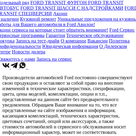
одельный ряд
FORD TRANSIT ФУРГОН
FORD TRANSIT
ВТОБУС
FORD TRANSIT ШАССИ С НАДСТРОЙКАМИ
FOR
RANSIT СПЕЦВЕРСИИ
Акции
 наличии
Кузовной ремонт
Уникальные предложения на кузовн
аботы для Вашего автомобиля в Ford Авилон!
кции сервиса на которые стоит обратить внимание!
Ford Сервис
ервисные программы
Гарантия
Техническое обслуживание
окупка
Запись на тест-драйв
О компании
Вакансии
Политика
онфиденциальности
Юридическая информация
О Дилерском
ентре
Новости дилера
вяжитесь с нами
Запись на сервис
Производители автомобилей Ford постоянно совершенствуют
свою продукцию и оставляют за собой право на внесение
изменений в технические характеристики, спецификации,
цвета, цены моделей, комплектации, опции и т.п.,
представленные на данном сайте без предварительного
уведомления. Обращаем Ваше внимание на то, что все
представленные на сайте изображения и информация,
касающаяся комплектаций, технических характеристик,
цветовых сочетаний, опций или аксессуаров, а также
стоимости автомобилей и сервисного обслуживания носит
информационный характер, может не соответствовать