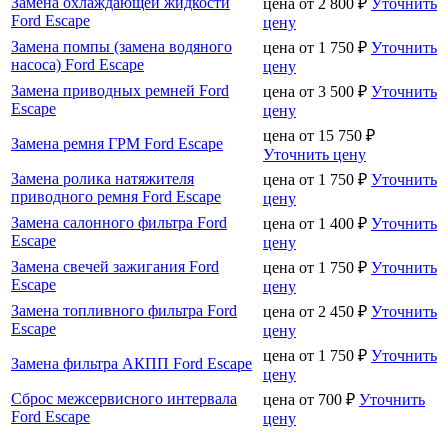
Замена охлаждающей жидкости
цена от
2 800
₽
Уточнить
Ford Escape
цену
Замена помпы (замена водяного
цена от
1 750
₽
Уточнить
насоса) Ford Escape
цену
Замена приводных ремней Ford
цена от
3 500
₽
Уточнить
Escape
цену
цена от
15 750
₽
Замена ремня ГРМ Ford Escape
Уточнить цену
Замена ролика натяжителя
цена от
1 750
₽
Уточнить
приводного ремня Ford Escape
цену
Замена салонного фильтра Ford
цена от
1 400
₽
Уточнить
Escape
цену
Замена свечей зажигания Ford
цена от
1 750
₽
Уточнить
Escape
цену
Замена топливного фильтра Ford
цена от
2 450
₽
Уточнить
Escape
цену
цена от
1 750
₽
Уточнить
Замена фильтра АКПП Ford Escape
цену
Сброс межсервисного интервала
цена от
700
₽
Уточнить
Ford Escape
цену