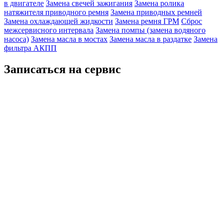
в двигателе
Замена свечей зажигания
Замена ролика
натяжителя приводного ремня
Замена приводных ремней
Замена охлаждающей жидкости
Замена ремня ГРМ
Сброс
межсервисного интервала
Замена помпы (замена водяного
насоса)
Замена масла в мостах
Замена масла в раздатке
Замена
фильтра АКПП
Записаться на сервис