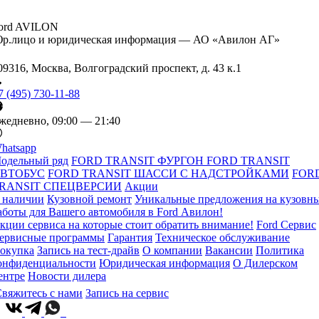
ord AVILON
р.лицо и юридическая информация — АО «Авилон АГ»
09316, Москва, Волгоградский проспект, д. 43 к.1
7 (495) 730-11-88
жедневно, 09:00 — 21:40
hatsapp
одельный ряд
FORD TRANSIT ФУРГОН
FORD TRANSIT
ВТОБУС
FORD TRANSIT ШАССИ С НАДСТРОЙКАМИ
FOR
RANSIT СПЕЦВЕРСИИ
Акции
 наличии
Кузовной ремонт
Уникальные предложения на кузовн
аботы для Вашего автомобиля в Ford Авилон!
кции сервиса на которые стоит обратить внимание!
Ford Сервис
ервисные программы
Гарантия
Техническое обслуживание
окупка
Запись на тест-драйв
О компании
Вакансии
Политика
онфиденциальности
Юридическая информация
О Дилерском
ентре
Новости дилера
вяжитесь с нами
Запись на сервис