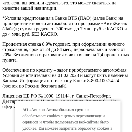
что, если вы решили сделать это, это может сказаться на
качестве вашей навигации.
*Условия кредитования в Банке ВТБ (ПАО) (далее Банк) на
приобретение нового автомобиля по программе «АвтоЖизнь
(Лайт)»; сумма кредита от 300 тыс. до 7 млн. руб. с КАСКО и
до 4 млн. руб. БЕЗ КАСКО.
Процентная ставка 8,9% годовых, при оформлении личного
страхования, срок от 24 до 84 мес., первоначальный взнос от
20%. Без личного страхования ставка выше на 7,4 процентных
пункта.
Обеспечение по кредиту – залог приобретаемого автомобиля.
Условия действительны на 01.02.2023 и могут быть изменены
Банком. Информация по телефону Банка: 8-800-100-24-24
(звонок по России бесплатный).
Лицензия ЦБ РФ № 1000, 191144, г. Санкт-Петербург,
Дегтярный пер., д.11, лит.А. www.vtb.ru. Реклама 0+. Не
оферта.
АО «Авилон Автомобильная группа»
обрабатывает cookies с целью персонализации
сервисов и чтобы пользоваться веб-сайтом было
удобнее. Вы можете запретить обработку сookies в