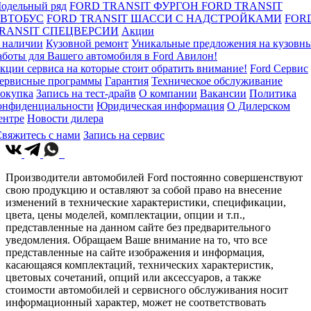
одельный ряд
FORD TRANSIT ФУРГОН
FORD TRANSIT
ВТОБУС
FORD TRANSIT ШАССИ С НАДСТРОЙКАМИ
FOR
RANSIT СПЕЦВЕРСИИ
Акции
 наличии
Кузовной ремонт
Уникальные предложения на кузовн
аботы для Вашего автомобиля в Ford Авилон!
кции сервиса на которые стоит обратить внимание!
Ford Сервис
ервисные программы
Гарантия
Техническое обслуживание
окупка
Запись на тест-драйв
О компании
Вакансии
Политика
онфиденциальности
Юридическая информация
О Дилерском
ентре
Новости дилера
вяжитесь с нами
Запись на сервис
Производители автомобилей Ford постоянно совершенствуют
свою продукцию и оставляют за собой право на внесение
изменений в технические характеристики, спецификации,
цвета, цены моделей, комплектации, опции и т.п.,
представленные на данном сайте без предварительного
уведомления. Обращаем Ваше внимание на то, что все
представленные на сайте изображения и информация,
касающаяся комплектаций, технических характеристик,
цветовых сочетаний, опций или аксессуаров, а также
стоимости автомобилей и сервисного обслуживания носит
информационный характер, может не соответствовать