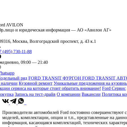
ord AVILON
р.лицо и юридическая информация — АО «Авилон АГ»
09316, Москва, Волгоградский проспект, д. 43 к.1
7 (495) 730-11-88
жедневно, 09:00 — 21:40
hatsapp
одельный ряд
FORD TRANSIT ФУРГОН
FORD TRANSIT АВТ
 наличии
Кузовной ремонт
Уникальные предложения на кузовны
кции сервиса на которые стоит обратить внимание!
Ford Сервис
окупка
Запись на тест-драйв
О компании
Вакансии
Политика к
Производители автомобилей Ford постоянно совершенствуют св
моделей, комплектации, опции и т.п., представленные на данн
информация, касающаяся комплектаций, технических характери