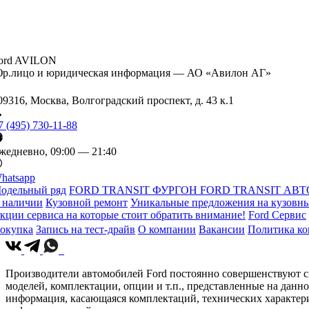
ord AVILON
р.лицо и юридическая информация — АО «Авилон АГ»
09316, Москва, Волгоградский проспект, д. 43 к.1
7 (495) 730-11-88
жедневно, 09:00 — 21:40
hatsapp
одельный ряд
FORD TRANSIT ФУРГОН
FORD TRANSIT АВТ
 наличии
Кузовной ремонт
Уникальные предложения на кузовны
кции сервиса на которые стоит обратить внимание!
Ford Сервис
окупка
Запись на тест-драйв
О компании
Вакансии
Политика к
Производители автомобилей Ford постоянно совершенствуют св
моделей, комплектации, опции и т.п., представленные на данн
информация, касающаяся комплектаций, технических характери