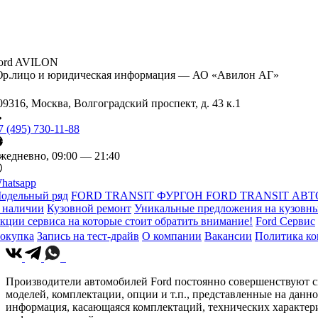
ord AVILON
р.лицо и юридическая информация — АО «Авилон АГ»
09316, Москва, Волгоградский проспект, д. 43 к.1
7 (495) 730-11-88
жедневно, 09:00 — 21:40
hatsapp
одельный ряд
FORD TRANSIT ФУРГОН
FORD TRANSIT АВТ
 наличии
Кузовной ремонт
Уникальные предложения на кузовны
кции сервиса на которые стоит обратить внимание!
Ford Сервис
окупка
Запись на тест-драйв
О компании
Вакансии
Политика к
Производители автомобилей Ford постоянно совершенствуют св
моделей, комплектации, опции и т.п., представленные на данн
информация, касающаяся комплектаций, технических характери