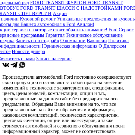
одельный ряд
FORD TRANSIT ФУРГОН
FORD TRANSIT
ВТОБУС
FORD TRANSIT ШАССИ С НАДСТРОЙКАМИ
FOR
RANSIT СПЕЦВЕРСИИ
Акции
 наличии
Кузовной ремонт
Уникальные предложения на кузовн
аботы для Вашего автомобиля в Ford Авилон!
кции сервиса на которые стоит обратить внимание!
Ford Сервис
ервисные программы
Гарантия
Техническое обслуживание
окупка
Запись на тест-драйв
О компании
Вакансии
Политика
онфиденциальности
Юридическая информация
О Дилерском
ентре
Новости дилера
вяжитесь с нами
Запись на сервис
Производители автомобилей Ford постоянно совершенствуют
свою продукцию и оставляют за собой право на внесение
изменений в технические характеристики, спецификации,
цвета, цены моделей, комплектации, опции и т.п.,
представленные на данном сайте без предварительного
уведомления. Обращаем Ваше внимание на то, что все
представленные на сайте изображения и информация,
касающаяся комплектаций, технических характеристик,
цветовых сочетаний, опций или аксессуаров, а также
стоимости автомобилей и сервисного обслуживания носит
информационный характер, может не соответствовать