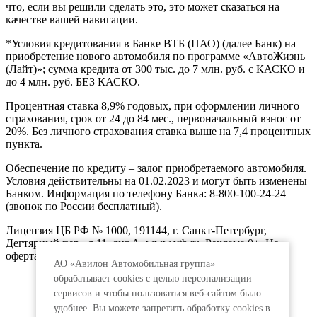
что, если вы решили сделать это, это может сказаться на
качестве вашей навигации.
*Условия кредитования в Банке ВТБ (ПАО) (далее Банк) на
приобретение нового автомобиля по программе «АвтоЖизнь
(Лайт)»; сумма кредита от 300 тыс. до 7 млн. руб. с КАСКО и
до 4 млн. руб. БЕЗ КАСКО.
Процентная ставка 8,9% годовых, при оформлении личного
страхования, срок от 24 до 84 мес., первоначальный взнос от
20%. Без личного страхования ставка выше на 7,4 процентных
пункта.
Обеспечение по кредиту – залог приобретаемого автомобиля.
Условия действительны на 01.02.2023 и могут быть изменены
Банком. Информация по телефону Банка: 8-800-100-24-24
(звонок по России бесплатный).
Лицензия ЦБ РФ № 1000, 191144, г. Санкт-Петербург,
Дегтярный пер., д.11, лит.А. www.vtb.ru. Реклама 0+. Не
оферта.
АО «Авилон Автомобильная группа»
обрабатывает cookies с целью персонализации
сервисов и чтобы пользоваться веб-сайтом было
удобнее. Вы можете запретить обработку сookies в