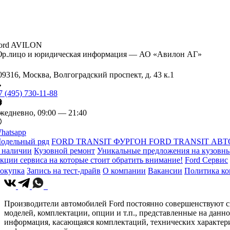
ord AVILON
р.лицо и юридическая информация — АО «Авилон АГ»
09316, Москва, Волгоградский проспект, д. 43 к.1
7 (495) 730-11-88
жедневно, 09:00 — 21:40
hatsapp
одельный ряд
FORD TRANSIT ФУРГОН
FORD TRANSIT АВТ
 наличии
Кузовной ремонт
Уникальные предложения на кузовны
кции сервиса на которые стоит обратить внимание!
Ford Сервис
окупка
Запись на тест-драйв
О компании
Вакансии
Политика к
Производители автомобилей Ford постоянно совершенствуют св
моделей, комплектации, опции и т.п., представленные на данн
информация, касающаяся комплектаций, технических характери