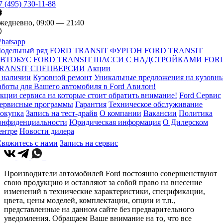
7 (495) 730-11-88
жедневно, 09:00 — 21:40
hatsapp
одельный ряд
FORD TRANSIT ФУРГОН
FORD TRANSIT
ВТОБУС
FORD TRANSIT ШАССИ С НАДСТРОЙКАМИ
FOR
RANSIT СПЕЦВЕРСИИ
Акции
 наличии
Кузовной ремонт
Уникальные предложения на кузовн
аботы для Вашего автомобиля в Ford Авилон!
кции сервиса на которые стоит обратить внимание!
Ford Сервис
ервисные программы
Гарантия
Техническое обслуживание
окупка
Запись на тест-драйв
О компании
Вакансии
Политика
онфиденциальности
Юридическая информация
О Дилерском
ентре
Новости дилера
вяжитесь с нами
Запись на сервис
Производители автомобилей Ford постоянно совершенствуют
свою продукцию и оставляют за собой право на внесение
изменений в технические характеристики, спецификации,
цвета, цены моделей, комплектации, опции и т.п.,
представленные на данном сайте без предварительного
уведомления. Обращаем Ваше внимание на то, что все