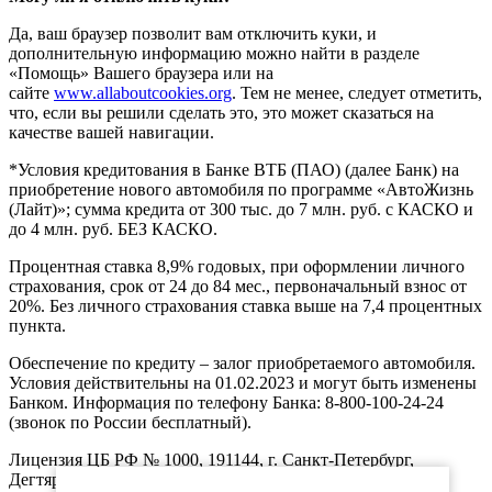
Да, ваш браузер позволит вам отключить куки, и
дополнительную информацию можно найти в разделе
«Помощь» Вашего браузера или на
сайте
www.allaboutcookies.org
. Тем не менее, следует отметить,
что, если вы решили сделать это, это может сказаться на
качестве вашей навигации.
*Условия кредитования в Банке ВТБ (ПАО) (далее Банк) на
приобретение нового автомобиля по программе «АвтоЖизнь
(Лайт)»; сумма кредита от 300 тыс. до 7 млн. руб. с КАСКО и
до 4 млн. руб. БЕЗ КАСКО.
Процентная ставка 8,9% годовых, при оформлении личного
страхования, срок от 24 до 84 мес., первоначальный взнос от
20%. Без личного страхования ставка выше на 7,4 процентных
пункта.
Обеспечение по кредиту – залог приобретаемого автомобиля.
Условия действительны на 01.02.2023 и могут быть изменены
Банком. Информация по телефону Банка: 8-800-100-24-24
(звонок по России бесплатный).
Лицензия ЦБ РФ № 1000, 191144, г. Санкт-Петербург,
Дегтярный пер., д.11, лит.А. www.vtb.ru. Реклама 0+. Не