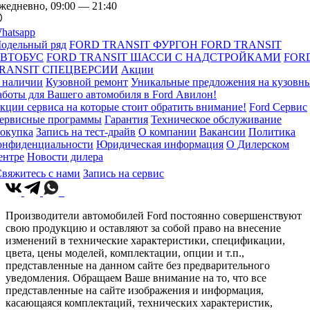
жедневно, 09:00 — 21:40
hatsapp
одельный ряд
FORD TRANSIT ФУРГОН
FORD TRANSIT
ВТОБУС
FORD TRANSIT ШАССИ С НАДСТРОЙКАМИ
FOR
RANSIT СПЕЦВЕРСИИ
Акции
 наличии
Кузовной ремонт
Уникальные предложения на кузовн
аботы для Вашего автомобиля в Ford Авилон!
кции сервиса на которые стоит обратить внимание!
Ford Сервис
ервисные программы
Гарантия
Техническое обслуживание
окупка
Запись на тест-драйв
О компании
Вакансии
Политика
онфиденциальности
Юридическая информация
О Дилерском
ентре
Новости дилера
вяжитесь с нами
Запись на сервис
Производители автомобилей Ford постоянно совершенствуют
свою продукцию и оставляют за собой право на внесение
изменений в технические характеристики, спецификации,
цвета, цены моделей, комплектации, опции и т.п.,
представленные на данном сайте без предварительного
уведомления. Обращаем Ваше внимание на то, что все
представленные на сайте изображения и информация,
касающаяся комплектаций, технических характеристик,