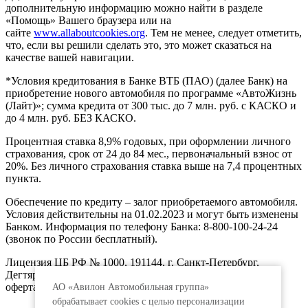
дополнительную информацию можно найти в разделе
«Помощь» Вашего браузера или на
сайте
www.allaboutcookies.org
. Тем не менее, следует отметить,
что, если вы решили сделать это, это может сказаться на
качестве вашей навигации.
*Условия кредитования в Банке ВТБ (ПАО) (далее Банк) на
приобретение нового автомобиля по программе «АвтоЖизнь
(Лайт)»; сумма кредита от 300 тыс. до 7 млн. руб. с КАСКО и
до 4 млн. руб. БЕЗ КАСКО.
Процентная ставка 8,9% годовых, при оформлении личного
страхования, срок от 24 до 84 мес., первоначальный взнос от
20%. Без личного страхования ставка выше на 7,4 процентных
пункта.
Обеспечение по кредиту – залог приобретаемого автомобиля.
Условия действительны на 01.02.2023 и могут быть изменены
Банком. Информация по телефону Банка: 8-800-100-24-24
(звонок по России бесплатный).
Лицензия ЦБ РФ № 1000, 191144, г. Санкт-Петербург,
Дегтярный пер., д.11, лит.А. www.vtb.ru. Реклама 0+. Не
оферта.
АО «Авилон Автомобильная группа»
обрабатывает cookies с целью персонализации