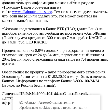
дополнительную информацию можно найти в разделе
«Помощь» Вашего браузера или на
сайте
www.allaboutcookies.org
. Тем не менее, следует отметить,
что, если вы решили сделать это, это может сказаться на
качестве вашей навигации.
*Условия кредитования в Банке ВТБ (ПАО) (далее Банк) на
приобретение нового автомобиля по программе «АвтоЖизнь
(Лайт)»; сумма кредита от 300 тыс. до 7 млн. руб. с КАСКО и
до 4 млн. руб. БЕЗ КАСКО.
Процентная ставка 8,9% годовых, при оформлении личного
страхования, срок от 24 до 84 мес., первоначальный взнос от
20%. Без личного страхования ставка выше на 7,4 процентных
пункта.
Обеспечение по кредиту – залог приобретаемого автомобиля.
Условия действительны на 01.02.2023 и могут быть изменены
Банком. Информация по телефону Банка: 8-800-100-24-24
(звонок по России бесплатный).
Лицензия ЦБ РФ № 1000, 191144, г. Санкт-Петербург,
Дегтярный пер., д.11, лит.А. www.vtb.ru. Реклама 0+. Не
оферта.
АО «Авилон Автомобильная группа»
обрабатывает cookies с целью персонализации