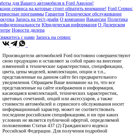
аботы для Вашего автомобиля в Ford Авилон!
кции сервиса на которые стоит обратить внимание!
Ford Сервис
ервисные программы
Гарантия
Техническое обслуживание
окупка
Запись на тест-драйв
О компании
Вакансии
Политика
онфиденциальности
Юридическая информация
О Дилерском
ентре
Новости дилера
вяжитесь с нами
Запись на сервис
Производители автомобилей Ford постоянно совершенствуют
свою продукцию и оставляют за собой право на внесение
изменений в технические характеристики, спецификации,
цвета, цены моделей, комплектации, опции и т.п.,
представленные на данном сайте без предварительного
уведомления. Обращаем Ваше внимание на то, что все
представленные на сайте изображения и информация,
касающаяся комплектаций, технических характеристик,
цветовых сочетаний, опций или аксессуаров, а также
стоимости автомобилей и сервисного обслуживания носит
информационный характер, может не соответствовать
последним российским спецификациям, и ни при каких
условиях не является публичной офертой, определяемой
положениями Статьи 437 (2) Гражданского кодекса
Российской Федерации. Для получения подробной