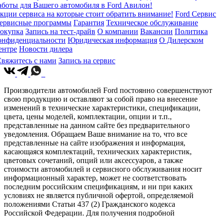
аботы для Вашего автомобиля в Ford Авилон!
кции сервиса на которые стоит обратить внимание!
Ford Сервис
ервисные программы
Гарантия
Техническое обслуживание
окупка
Запись на тест-драйв
О компании
Вакансии
Политика
онфиденциальности
Юридическая информация
О Дилерском
ентре
Новости дилера
вяжитесь с нами
Запись на сервис
Производители автомобилей Ford постоянно совершенствуют
свою продукцию и оставляют за собой право на внесение
изменений в технические характеристики, спецификации,
цвета, цены моделей, комплектации, опции и т.п.,
представленные на данном сайте без предварительного
уведомления. Обращаем Ваше внимание на то, что все
представленные на сайте изображения и информация,
касающаяся комплектаций, технических характеристик,
цветовых сочетаний, опций или аксессуаров, а также
стоимости автомобилей и сервисного обслуживания носит
информационный характер, может не соответствовать
последним российским спецификациям, и ни при каких
условиях не является публичной офертой, определяемой
положениями Статьи 437 (2) Гражданского кодекса
Российской Федерации. Для получения подробной