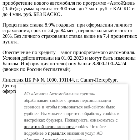
приобретение нового автомобиля по программе «АвтоЖизнь
(Лайт)»; сумма кредита от 300 тыс. до 7 млн. руб. с КАСКО и
до 4 млн. руб. БЕЗ КАСКО.
Процентная ставка 8,9% годовых, при оформлении личного
страхования, срок от 24 до 84 мес., первоначальный взнос от
20%. Без личного страхования ставка выше на 7,4 процентных
пункта.
Обеспечение по кредиту – залог приобретаемого автомобиля.
Условия действительны на 01.02.2023 и могут быть изменены
Банком. Информация по телефону Банка: 8-800-100-24-24
(звонок по России бесплатный).
Лицензия ЦБ РФ № 1000, 191144, г. Санкт-Петербург,
Дегтярный пер., д.11, лит.А. www.vtb.ru. Реклама 0+. Не
оферта.
АО «Авилон Автомобильная группа»
обрабатывает cookies с целью персонализации
сервисов и чтобы пользоваться веб-сайтом было
удобнее. Вы можете запретить обработку сookies в
настройках браузера. Пожалуйста, ознакомьтесь с
политикой использования
cookies. Читайте
подробнее о
правилах
оказания услуг АО
«Авилон Автомобильная группа».