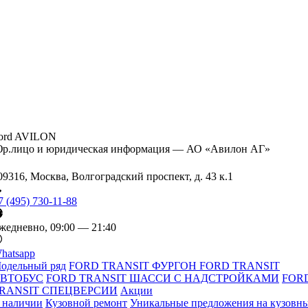
ord AVILON
р.лицо и юридическая информация — АО «Авилон АГ»
09316, Москва, Волгоградский проспект, д. 43 к.1
7 (495) 730-11-88
жедневно, 09:00 — 21:40
hatsapp
одельный ряд
FORD TRANSIT ФУРГОН
FORD TRANSIT
ВТОБУС
FORD TRANSIT ШАССИ С НАДСТРОЙКАМИ
FOR
RANSIT СПЕЦВЕРСИИ
Акции
 наличии
Кузовной ремонт
Уникальные предложения на кузовн