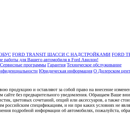
ОБУС
FORD TRANSIT ШАССИ С НАДСТРОЙКАМИ
FORD T
е работы для Вашего автомобиля в Ford Авилон!
Сервисные программы
Гарантия
Техническое обслуживание
онфиденциальности
Юридическая информация
О Дилерском цен
ою продукцию и оставляют за собой право на внесение изменен
ом сайте без предварительного уведомления. Обращаем Ваше вним
стик, цветовых сочетаний, опций или аксессуаров, а также сто
им российским спецификациям, и ни при каких условиях не явл
лучения подробной информации об автомобилях, пожалуйста, об