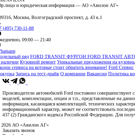
р.лицо и юридическая информация — АО «Авилон АГ»
09316, Москва, Волгоградский проспект, д. 43 к.1
7 (495) 730-11-88
жедневно, 09:00 — 21:40
hatsapp
одельный ряд
FORD TRANSIT ФУРГОН
FORD TRANSIT АВТ
 наличии
Кузовной ремонт
Уникальные предложения на кузовны
кции сервиса на которые стоит обратить внимание!
Ford Сервис
окупка
Запись на тест-драйв
О компании
Вакансии
Политика к
Производители автомобилей Ford постоянно совершенствуют св
моделей, комплектации, опции и т.п., представленные на данн
информация, касающаяся комплектаций, технических характери
информационный характер, может не соответствовать последн
437 (2) Гражданского кодекса Российской Федерации. Для по
 2026 АО «Авилон АГ»
Заказать звонок