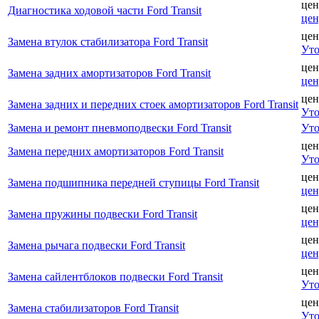
цен
Диагностика ходовой части Ford Transit
цен
цен
Замена втулок стабилизатора Ford Transit
Уто
цен
Замена задних амортизаторов Ford Transit
цен
цен
Замена задних и передних стоек амортизаторов Ford Transit
Уто
Замена и ремонт пневмоподвески Ford Transit
Уто
цен
Замена передних амортизаторов Ford Transit
Уто
цен
Замена подшипника передней ступицы Ford Transit
цен
цен
Замена пружины подвески Ford Transit
цен
цен
Замена рычага подвески Ford Transit
цен
цен
Замена сайлентблоков подвески Ford Transit
Уто
цен
Замена стабилизаторов Ford Transit
Уто