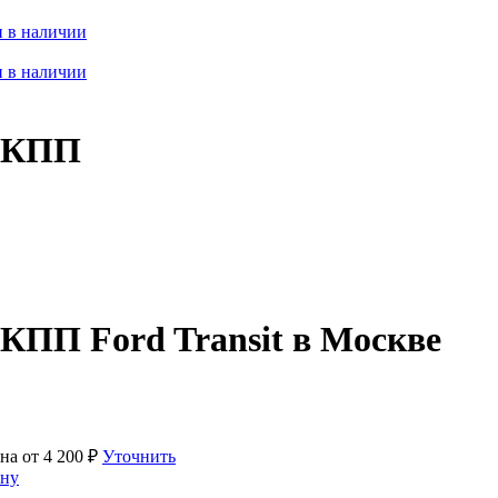
 в наличии
 в наличии
 АКПП
АКПП Ford Transit в Москве
на от
4 200
₽
Уточнить
ену