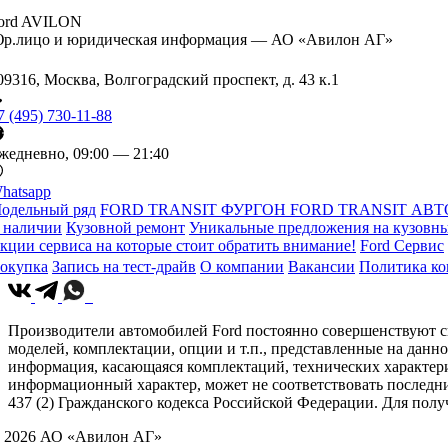
ord AVILON
р.лицо и юридическая информация — АО «Авилон АГ»
09316, Москва, Волгоградский проспект, д. 43 к.1
7 (495) 730-11-88
жедневно, 09:00 — 21:40
hatsapp
одельный ряд
FORD TRANSIT ФУРГОН
FORD TRANSIT АВТ
 наличии
Кузовной ремонт
Уникальные предложения на кузовны
кции сервиса на которые стоит обратить внимание!
Ford Сервис
окупка
Запись на тест-драйв
О компании
Вакансии
Политика к
Производители автомобилей Ford постоянно совершенствуют св
моделей, комплектации, опции и т.п., представленные на данн
информация, касающаяся комплектаций, технических характери
информационный характер, может не соответствовать последн
437 (2) Гражданского кодекса Российской Федерации. Для по
 2026 АО «Авилон АГ»