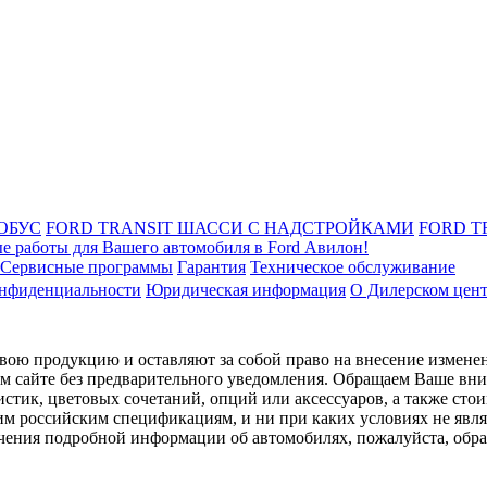
ОБУС
FORD TRANSIT ШАССИ С НАДСТРОЙКАМИ
FORD T
е работы для Вашего автомобиля в Ford Авилон!
Сервисные программы
Гарантия
Техническое обслуживание
онфиденциальности
Юридическая информация
О Дилерском цен
ою продукцию и оставляют за собой право на внесение изменен
ом сайте без предварительного уведомления. Обращаем Ваше вним
стик, цветовых сочетаний, опций или аксессуаров, а также сто
им российским спецификациям, и ни при каких условиях не явл
лучения подробной информации об автомобилях, пожалуйста, об