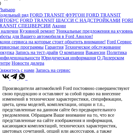
hatsapp
одельный ряд
FORD TRANSIT ФУРГОН
FORD TRANSIT
ВТОБУС
FORD TRANSIT ШАССИ С НАДСТРОЙКАМИ
FOR
RANSIT СПЕЦВЕРСИИ
Акции
 наличии
Кузовной ремонт
Уникальные предложения на кузовн
аботы для Вашего автомобиля в Ford Авилон!
кции сервиса на которые стоит обратить внимание!
Ford Сервис
ервисные программы
Гарантия
Техническое обслуживание
окупка
Запись на тест-драйв
О компании
Вакансии
Политика
онфиденциальности
Юридическая информация
О Дилерском
ентре
Новости дилера
вяжитесь с нами
Запись на сервис
Производители автомобилей Ford постоянно совершенствуют
свою продукцию и оставляют за собой право на внесение
изменений в технические характеристики, спецификации,
цвета, цены моделей, комплектации, опции и т.п.,
представленные на данном сайте без предварительного
уведомления. Обращаем Ваше внимание на то, что все
представленные на сайте изображения и информация,
касающаяся комплектаций, технических характеристик,
цветовых сочетаний, опций или аксессуаров, а также