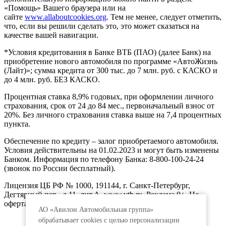
«Помощь» Вашего браузера или на
сайте
www.allaboutcookies.org
. Тем не менее, следует отметить,
что, если вы решили сделать это, это может сказаться на
качестве вашей навигации.
*Условия кредитования в Банке ВТБ (ПАО) (далее Банк) на
приобретение нового автомобиля по программе «АвтоЖизнь
(Лайт)»; сумма кредита от 300 тыс. до 7 млн. руб. с КАСКО и
до 4 млн. руб. БЕЗ КАСКО.
Процентная ставка 8,9% годовых, при оформлении личного
страхования, срок от 24 до 84 мес., первоначальный взнос от
20%. Без личного страхования ставка выше на 7,4 процентных
пункта.
Обеспечение по кредиту – залог приобретаемого автомобиля.
Условия действительны на 01.02.2023 и могут быть изменены
Банком. Информация по телефону Банка: 8-800-100-24-24
(звонок по России бесплатный).
Лицензия ЦБ РФ № 1000, 191144, г. Санкт-Петербург,
Дегтярный пер., д.11, лит.А. www.vtb.ru. Реклама 0+. Не
оферта.
АО «Авилон Автомобильная группа»
обрабатывает cookies с целью персонализации