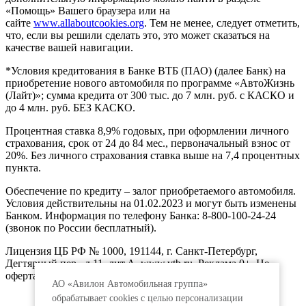
«Помощь» Вашего браузера или на
сайте
www.allaboutcookies.org
. Тем не менее, следует отметить,
что, если вы решили сделать это, это может сказаться на
качестве вашей навигации.
*Условия кредитования в Банке ВТБ (ПАО) (далее Банк) на
приобретение нового автомобиля по программе «АвтоЖизнь
(Лайт)»; сумма кредита от 300 тыс. до 7 млн. руб. с КАСКО и
до 4 млн. руб. БЕЗ КАСКО.
Процентная ставка 8,9% годовых, при оформлении личного
страхования, срок от 24 до 84 мес., первоначальный взнос от
20%. Без личного страхования ставка выше на 7,4 процентных
пункта.
Обеспечение по кредиту – залог приобретаемого автомобиля.
Условия действительны на 01.02.2023 и могут быть изменены
Банком. Информация по телефону Банка: 8-800-100-24-24
(звонок по России бесплатный).
Лицензия ЦБ РФ № 1000, 191144, г. Санкт-Петербург,
Дегтярный пер., д.11, лит.А. www.vtb.ru. Реклама 0+. Не
оферта.
АО «Авилон Автомобильная группа»
обрабатывает cookies с целью персонализации