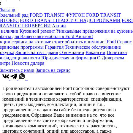
hatsapp
одельный ряд
FORD TRANSIT ФУРГОН
FORD TRANSIT
ВТОБУС
FORD TRANSIT ШАССИ С НАДСТРОЙКАМИ
FOR
RANSIT СПЕЦВЕРСИИ
Акции
 наличии
Кузовной ремонт
Уникальные предложения на кузовн
аботы для Вашего автомобиля в Ford Авилон!
кции сервиса на которые стоит обратить внимание!
Ford Сервис
ервисные программы
Гарантия
Техническое обслуживание
окупка
Запись на тест-драйв
О компании
Вакансии
Политика
онфиденциальности
Юридическая информация
О Дилерском
ентре
Новости дилера
вяжитесь с нами
Запись на сервис
Производители автомобилей Ford постоянно совершенствуют
свою продукцию и оставляют за собой право на внесение
изменений в технические характеристики, спецификации,
цвета, цены моделей, комплектации, опции и т.п.,
представленные на данном сайте без предварительного
уведомления. Обращаем Ваше внимание на то, что все
представленные на сайте изображения и информация,
касающаяся комплектаций, технических характеристик,
цветовых сочетаний, опций или аксессуаров, а также