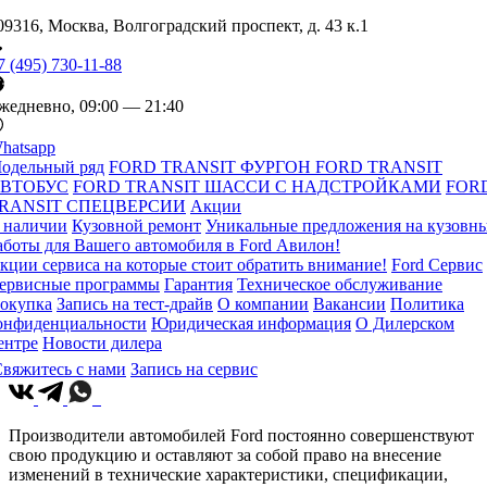
09316, Москва, Волгоградский проспект, д. 43 к.1
7 (495) 730-11-88
жедневно, 09:00 — 21:40
hatsapp
одельный ряд
FORD TRANSIT ФУРГОН
FORD TRANSIT
ВТОБУС
FORD TRANSIT ШАССИ С НАДСТРОЙКАМИ
FOR
RANSIT СПЕЦВЕРСИИ
Акции
 наличии
Кузовной ремонт
Уникальные предложения на кузовн
аботы для Вашего автомобиля в Ford Авилон!
кции сервиса на которые стоит обратить внимание!
Ford Сервис
ервисные программы
Гарантия
Техническое обслуживание
окупка
Запись на тест-драйв
О компании
Вакансии
Политика
онфиденциальности
Юридическая информация
О Дилерском
ентре
Новости дилера
вяжитесь с нами
Запись на сервис
Производители автомобилей Ford постоянно совершенствуют
свою продукцию и оставляют за собой право на внесение
изменений в технические характеристики, спецификации,