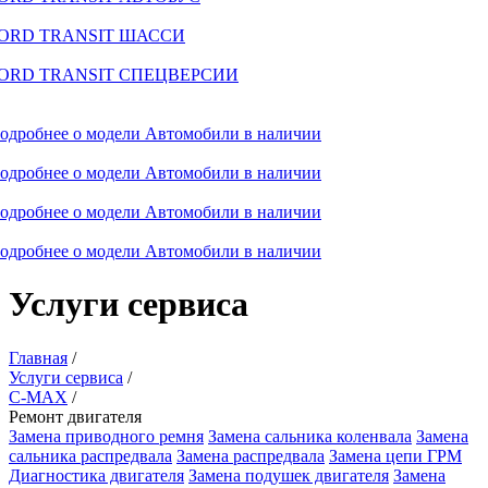
ORD TRANSIT ШАССИ
ORD TRANSIT СПЕЦВЕРСИИ
одробнее о модели
Автомобили в наличии
одробнее о модели
Автомобили в наличии
одробнее о модели
Автомобили в наличии
одробнее о модели
Автомобили в наличии
Услуги сервиса
Главная
/
Услуги сервиса
/
C-MAX
/
Ремонт двигателя
Замена приводного ремня
Замена сальника коленвала
Замена
сальника распредвала
Замена распредвала
Замена цепи ГРМ
Диагностика двигателя
Замена подушек двигателя
Замена