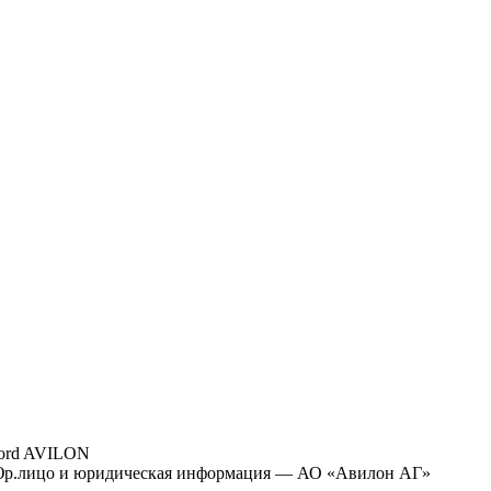
ord AVILON
р.лицо и юридическая информация — АО «Авилон АГ»