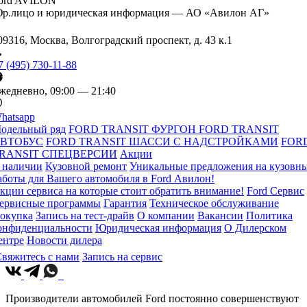
ord AVILON
р.лицо и юридическая информация — АО «Авилон АГ»
09316, Москва, Волгоградский проспект, д. 43 к.1
7 (495) 730-11-88
жедневно, 09:00 — 21:40
hatsapp
одельный ряд
FORD TRANSIT ФУРГОН
FORD TRANSIT
ВТОБУС
FORD TRANSIT ШАССИ С НАДСТРОЙКАМИ
FOR
RANSIT СПЕЦВЕРСИИ
Акции
 наличии
Кузовной ремонт
Уникальные предложения на кузовн
аботы для Вашего автомобиля в Ford Авилон!
кции сервиса на которые стоит обратить внимание!
Ford Сервис
ервисные программы
Гарантия
Техническое обслуживание
окупка
Запись на тест-драйв
О компании
Вакансии
Политика
онфиденциальности
Юридическая информация
О Дилерском
ентре
Новости дилера
вяжитесь с нами
Запись на сервис
Производители автомобилей Ford постоянно совершенствуют