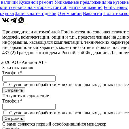
 наличии
Кузовной ремонт
Уникальные предложения на кузовны
кции сервиса на которые стоит обратить внимание!
Ford Сервис
окупка
Запись на тест-драйв
О компании
Вакансии
Политика к
Производители автомобилей Ford постоянно совершенствуют св
моделей, комплектации, опции и т.п., представленные на данн
информация, касающаяся комплектаций, технических характери
информационный характер, может не соответствовать последн
437 (2) Гражданского кодекса Российской Федерации. Для по
 2026 АО «Авилон АГ»
Заказать звонок
Телефон *
C условиями обработки моих персональных данных согласен
Получить предложение
Телефон *
C условиями обработки моих персональных данных согласен
С вами свяжется первый освободившийся менеджер