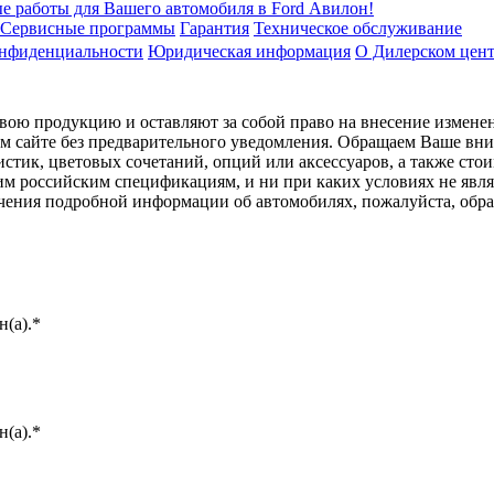
е работы для Вашего автомобиля в Ford Авилон!
Сервисные программы
Гарантия
Техническое обслуживание
онфиденциальности
Юридическая информация
О Дилерском цен
ою продукцию и оставляют за собой право на внесение изменен
ом сайте без предварительного уведомления. Обращаем Ваше вним
стик, цветовых сочетаний, опций или аксессуаров, а также сто
им российским спецификациям, и ни при каких условиях не явл
лучения подробной информации об автомобилях, пожалуйста, об
(а).*
(а).*