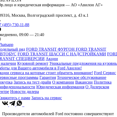
ord AVILON
р.лицо и юридическая информация — АО «Авилон АГ»
09316, Москва, Волгоградский проспект, д. 43 к.1
7 (495) 730-11-88
жедневно, 09:00 — 21:40
hatsapp
одельный ряд
FORD TRANSIT ФУРГОН
FORD TRANSIT
ВТОБУС
FORD TRANSIT ШАССИ С НАДСТРОЙКАМИ
FOR
RANSIT СПЕЦВЕРСИИ
Акции
 наличии
Кузовной ремонт
Уникальные предложения на кузовн
аботы для Вашего автомобиля в Ford Авилон!
кции сервиса на которые стоит обратить внимание!
Ford Сервис
ервисные программы
Гарантия
Техническое обслуживание
окупка
Запись на тест-драйв
О компании
Вакансии
Политика
онфиденциальности
Юридическая информация
О Дилерском
ентре
Новости дилера
вяжитесь с нами
Запись на сервис
Производители автомобилей Ford постоянно совершенствуют