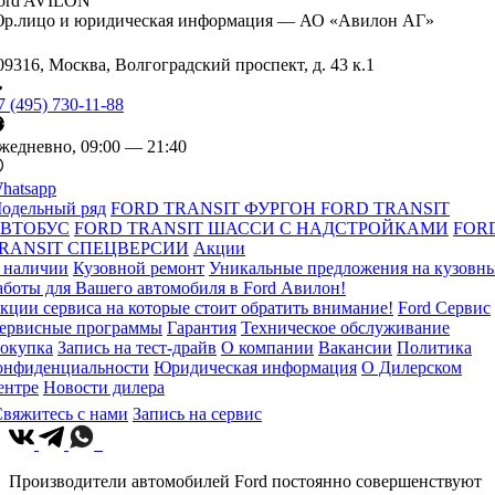
ord AVILON
р.лицо и юридическая информация — АО «Авилон АГ»
09316, Москва, Волгоградский проспект, д. 43 к.1
7 (495) 730-11-88
жедневно, 09:00 — 21:40
hatsapp
одельный ряд
FORD TRANSIT ФУРГОН
FORD TRANSIT
ВТОБУС
FORD TRANSIT ШАССИ С НАДСТРОЙКАМИ
FOR
RANSIT СПЕЦВЕРСИИ
Акции
 наличии
Кузовной ремонт
Уникальные предложения на кузовн
аботы для Вашего автомобиля в Ford Авилон!
кции сервиса на которые стоит обратить внимание!
Ford Сервис
ервисные программы
Гарантия
Техническое обслуживание
окупка
Запись на тест-драйв
О компании
Вакансии
Политика
онфиденциальности
Юридическая информация
О Дилерском
ентре
Новости дилера
вяжитесь с нами
Запись на сервис
Производители автомобилей Ford постоянно совершенствуют