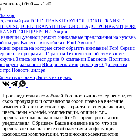
жедневно, 09:00 — 21:40
hatsapp
одельный ряд
FORD TRANSIT ФУРГОН
FORD TRANSIT
ВТОБУС
FORD TRANSIT ШАССИ С НАДСТРОЙКАМИ
FOR
RANSIT СПЕЦВЕРСИИ
Акции
 наличии
Кузовной ремонт
Уникальные предложения на кузовн
аботы для Вашего автомобиля в Ford Авилон!
кции сервиса на которые стоит обратить внимание!
Ford Сервис
ервисные программы
Гарантия
Техническое обслуживание
окупка
Запись на тест-драйв
О компании
Вакансии
Политика
онфиденциальности
Юридическая информация
О Дилерском
ентре
Новости дилера
вяжитесь с нами
Запись на сервис
Производители автомобилей Ford постоянно совершенствуют
свою продукцию и оставляют за собой право на внесение
изменений в технические характеристики, спецификации,
цвета, цены моделей, комплектации, опции и т.п.,
представленные на данном сайте без предварительного
уведомления. Обращаем Ваше внимание на то, что все
представленные на сайте изображения и информация,
касающаяся комплектаций, технических характеристик,