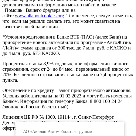
дополнительную информацию можно найти в разделе
«Помощь» Вашего браузера или на
сайте
www.allaboutcookies.org
. Тем не менее, следует отметить,
что, если вы решили сделать это, это может сказаться на
качестве вашей навигации.
*Условия кредитования в Банке ВТБ (ПАО) (далее Банк) на
приобретение нового автомобиля по программе «АвтоЖизнь
(Лайт)»; сумма кредита от 300 тыс. до 7 млн. руб. с КАСКО и
до 4 млн. руб. БЕЗ КАСКО.
Процентная ставка 8,9% годовых, при оформлении личного
страхования, срок от 24 до 84 мес., первоначальный взнос от
20%. Без личного страхования ставка выше на 7,4 процентных
пункта.
Обеспечение по кредиту – залог приобретаемого автомобиля.
Условия действительны на 01.02.2023 и могут быть изменены
Банком. Информация по телефону Банка: 8-800-100-24-24
(звонок по России бесплатный).
Лицензия ЦБ РФ № 1000, 191144, г. Санкт-Петербург,
Дегтярный пер., д.11, лит.А. www.vtb.ru. Реклама 0+. Не
оферта.
АО «Авилон Автомобильная группа»