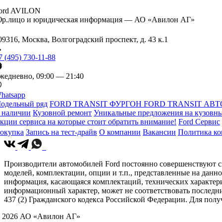
ord AVILON
р.лицо и юридическая информация — АО «Авилон АГ»
09316, Москва, Волгоградский проспект, д. 43 к.1
7 (495) 730-11-88
жедневно, 09:00 — 21:40
hatsapp
одельный ряд
FORD TRANSIT ФУРГОН
FORD TRANSIT АВТ
 наличии
Кузовной ремонт
Уникальные предложения на кузовны
кции сервиса на которые стоит обратить внимание!
Ford Сервис
окупка
Запись на тест-драйв
О компании
Вакансии
Политика к
Производители автомобилей Ford постоянно совершенствуют св
моделей, комплектации, опции и т.п., представленные на данн
информация, касающаяся комплектаций, технических характери
информационный характер, может не соответствовать последн
437 (2) Гражданского кодекса Российской Федерации. Для по
 2026 АО «Авилон АГ»