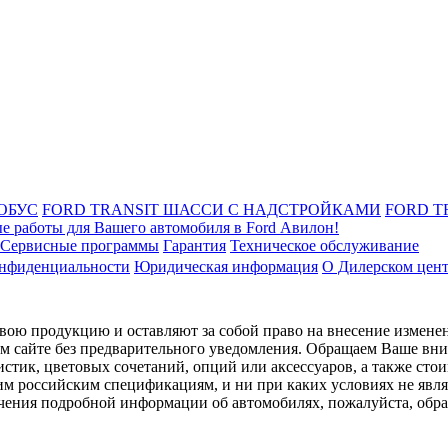
ОБУС
FORD TRANSIT ШАССИ С НАДСТРОЙКАМИ
FORD T
е работы для Вашего автомобиля в Ford Авилон!
Сервисные программы
Гарантия
Техническое обслуживание
онфиденциальности
Юридическая информация
О Дилерском цен
ою продукцию и оставляют за собой право на внесение изменен
ом сайте без предварительного уведомления. Обращаем Ваше вним
стик, цветовых сочетаний, опций или аксессуаров, а также сто
им российским спецификациям, и ни при каких условиях не явл
лучения подробной информации об автомобилях, пожалуйста, об