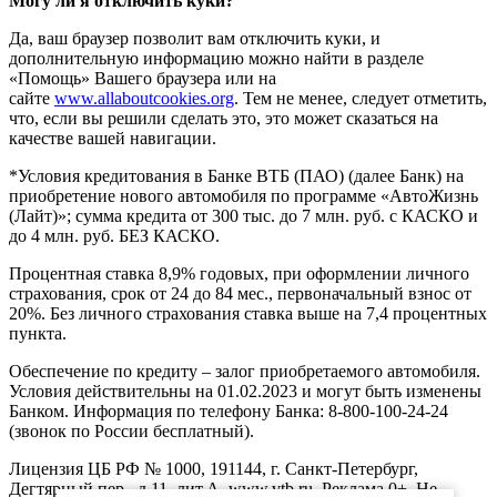
Могу ли я отключить куки?
Да, ваш браузер позволит вам отключить куки, и
дополнительную информацию можно найти в разделе
«Помощь» Вашего браузера или на
сайте
www.allaboutcookies.org
. Тем не менее, следует отметить,
что, если вы решили сделать это, это может сказаться на
качестве вашей навигации.
*Условия кредитования в Банке ВТБ (ПАО) (далее Банк) на
приобретение нового автомобиля по программе «АвтоЖизнь
(Лайт)»; сумма кредита от 300 тыс. до 7 млн. руб. с КАСКО и
до 4 млн. руб. БЕЗ КАСКО.
Процентная ставка 8,9% годовых, при оформлении личного
страхования, срок от 24 до 84 мес., первоначальный взнос от
20%. Без личного страхования ставка выше на 7,4 процентных
пункта.
Обеспечение по кредиту – залог приобретаемого автомобиля.
Условия действительны на 01.02.2023 и могут быть изменены
Банком. Информация по телефону Банка: 8-800-100-24-24
(звонок по России бесплатный).
Лицензия ЦБ РФ № 1000, 191144, г. Санкт-Петербург,
Дегтярный пер., д.11, лит.А. www.vtb.ru. Реклама 0+. Не