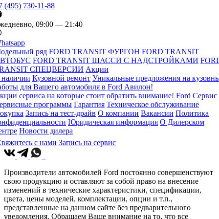
7 (495) 730-11-88
жедневно, 09:00 — 21:40
hatsapp
одельный ряд
FORD TRANSIT ФУРГОН
FORD TRANSIT
ВТОБУС
FORD TRANSIT ШАССИ С НАДСТРОЙКАМИ
FOR
RANSIT СПЕЦВЕРСИИ
Акции
 наличии
Кузовной ремонт
Уникальные предложения на кузовн
аботы для Вашего автомобиля в Ford Авилон!
кции сервиса на которые стоит обратить внимание!
Ford Сервис
ервисные программы
Гарантия
Техническое обслуживание
окупка
Запись на тест-драйв
О компании
Вакансии
Политика
онфиденциальности
Юридическая информация
О Дилерском
ентре
Новости дилера
вяжитесь с нами
Запись на сервис
Производители автомобилей Ford постоянно совершенствуют
свою продукцию и оставляют за собой право на внесение
изменений в технические характеристики, спецификации,
цвета, цены моделей, комплектации, опции и т.п.,
представленные на данном сайте без предварительного
уведомления. Обращаем Ваше внимание на то, что все