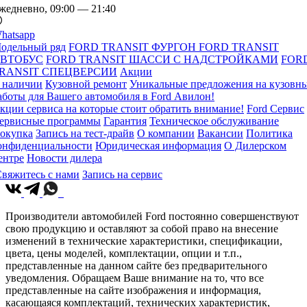
жедневно, 09:00 — 21:40
hatsapp
одельный ряд
FORD TRANSIT ФУРГОН
FORD TRANSIT
ВТОБУС
FORD TRANSIT ШАССИ С НАДСТРОЙКАМИ
FOR
RANSIT СПЕЦВЕРСИИ
Акции
 наличии
Кузовной ремонт
Уникальные предложения на кузовн
аботы для Вашего автомобиля в Ford Авилон!
кции сервиса на которые стоит обратить внимание!
Ford Сервис
ервисные программы
Гарантия
Техническое обслуживание
окупка
Запись на тест-драйв
О компании
Вакансии
Политика
онфиденциальности
Юридическая информация
О Дилерском
ентре
Новости дилера
вяжитесь с нами
Запись на сервис
Производители автомобилей Ford постоянно совершенствуют
свою продукцию и оставляют за собой право на внесение
изменений в технические характеристики, спецификации,
цвета, цены моделей, комплектации, опции и т.п.,
представленные на данном сайте без предварительного
уведомления. Обращаем Ваше внимание на то, что все
представленные на сайте изображения и информация,
касающаяся комплектаций, технических характеристик,