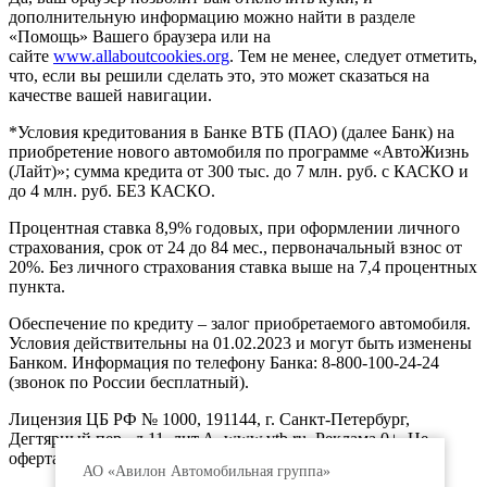
дополнительную информацию можно найти в разделе
«Помощь» Вашего браузера или на
сайте
www.allaboutcookies.org
. Тем не менее, следует отметить,
что, если вы решили сделать это, это может сказаться на
качестве вашей навигации.
*Условия кредитования в Банке ВТБ (ПАО) (далее Банк) на
приобретение нового автомобиля по программе «АвтоЖизнь
(Лайт)»; сумма кредита от 300 тыс. до 7 млн. руб. с КАСКО и
до 4 млн. руб. БЕЗ КАСКО.
Процентная ставка 8,9% годовых, при оформлении личного
страхования, срок от 24 до 84 мес., первоначальный взнос от
20%. Без личного страхования ставка выше на 7,4 процентных
пункта.
Обеспечение по кредиту – залог приобретаемого автомобиля.
Условия действительны на 01.02.2023 и могут быть изменены
Банком. Информация по телефону Банка: 8-800-100-24-24
(звонок по России бесплатный).
Лицензия ЦБ РФ № 1000, 191144, г. Санкт-Петербург,
Дегтярный пер., д.11, лит.А. www.vtb.ru. Реклама 0+. Не
оферта.
АО «Авилон Автомобильная группа»