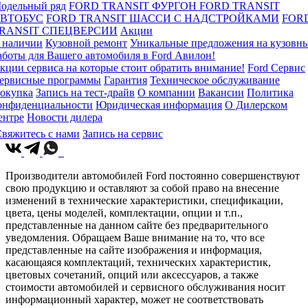
одельный ряд
FORD TRANSIT ФУРГОН
FORD TRANSIT
ВТОБУС
FORD TRANSIT ШАССИ С НАДСТРОЙКАМИ
FOR
RANSIT СПЕЦВЕРСИИ
Акции
 наличии
Кузовной ремонт
Уникальные предложения на кузовн
аботы для Вашего автомобиля в Ford Авилон!
кции сервиса на которые стоит обратить внимание!
Ford Сервис
ервисные программы
Гарантия
Техническое обслуживание
окупка
Запись на тест-драйв
О компании
Вакансии
Политика
онфиденциальности
Юридическая информация
О Дилерском
ентре
Новости дилера
вяжитесь с нами
Запись на сервис
Производители автомобилей Ford постоянно совершенствуют
свою продукцию и оставляют за собой право на внесение
изменений в технические характеристики, спецификации,
цвета, цены моделей, комплектации, опции и т.п.,
представленные на данном сайте без предварительного
уведомления. Обращаем Ваше внимание на то, что все
представленные на сайте изображения и информация,
касающаяся комплектаций, технических характеристик,
цветовых сочетаний, опций или аксессуаров, а также
стоимости автомобилей и сервисного обслуживания носит
информационный характер, может не соответствовать