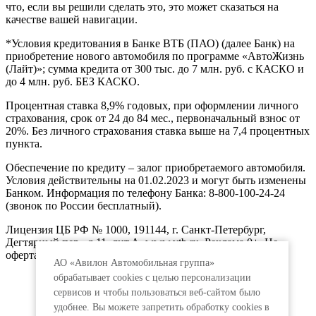
что, если вы решили сделать это, это может сказаться на
качестве вашей навигации.
*Условия кредитования в Банке ВТБ (ПАО) (далее Банк) на
приобретение нового автомобиля по программе «АвтоЖизнь
(Лайт)»; сумма кредита от 300 тыс. до 7 млн. руб. с КАСКО и
до 4 млн. руб. БЕЗ КАСКО.
Процентная ставка 8,9% годовых, при оформлении личного
страхования, срок от 24 до 84 мес., первоначальный взнос от
20%. Без личного страхования ставка выше на 7,4 процентных
пункта.
Обеспечение по кредиту – залог приобретаемого автомобиля.
Условия действительны на 01.02.2023 и могут быть изменены
Банком. Информация по телефону Банка: 8-800-100-24-24
(звонок по России бесплатный).
Лицензия ЦБ РФ № 1000, 191144, г. Санкт-Петербург,
Дегтярный пер., д.11, лит.А. www.vtb.ru. Реклама 0+. Не
оферта.
АО «Авилон Автомобильная группа»
обрабатывает cookies с целью персонализации
сервисов и чтобы пользоваться веб-сайтом было
удобнее. Вы можете запретить обработку сookies в