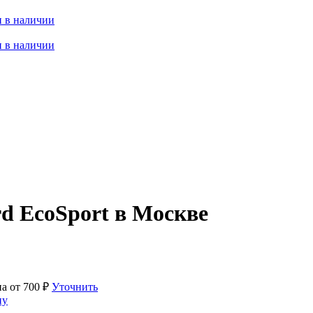
 в наличии
 в наличии
d EcoSport в Москве
на от
700
₽
Уточнить
ну