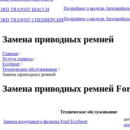
Подробнее о модели
Автомобили
ORD TRANSIT ШАССИ
Подробнее о модели
Автомобили
ORD TRANSIT СПЕЦВЕРСИИ
Замена приводных ремней
Главная
/
Услуги сервиса
/
EcoSport
/
Техническое обслуживание
/
Замена приводных ремней
Замена приводных ремней For
Техническое обслуживание
це
Замена воздушного фильтра Ford EcoSport
це