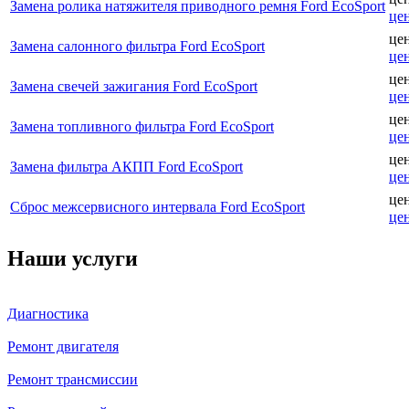
Замена ролика натяжителя приводного ремня Ford EcoSport
це
це
Замена салонного фильтра Ford EcoSport
це
це
Замена свечей зажигания Ford EcoSport
це
це
Замена топливного фильтра Ford EcoSport
це
це
Замена фильтра АКПП Ford EcoSport
це
це
Сброс межсервисного интервала Ford EcoSport
це
Наши услуги
Диагностика
Ремонт двигателя
Ремонт трансмиссии