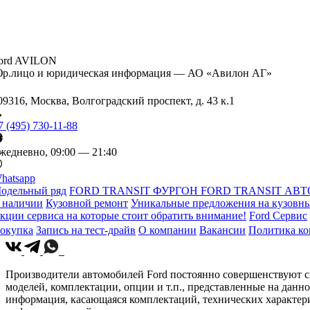
ord AVILON
р.лицо и юридическая информация — АО «Авилон АГ»
09316, Москва, Волгоградский проспект, д. 43 к.1
7 (495) 730-11-88
жедневно, 09:00 — 21:40
hatsapp
одельный ряд
FORD TRANSIT ФУРГОН
FORD TRANSIT АВТ
 наличии
Кузовной ремонт
Уникальные предложения на кузовны
кции сервиса на которые стоит обратить внимание!
Ford Сервис
окупка
Запись на тест-драйв
О компании
Вакансии
Политика к
Производители автомобилей Ford постоянно совершенствуют св
моделей, комплектации, опции и т.п., представленные на данн
информация, касающаяся комплектаций, технических характери