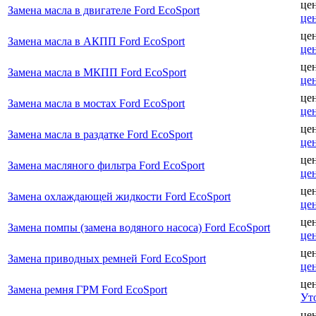
це
Замена масла в двигателе Ford EcoSport
це
це
Замена масла в АКПП Ford EcoSport
це
це
Замена масла в МКПП Ford EcoSport
це
це
Замена масла в мостах Ford EcoSport
це
це
Замена масла в раздатке Ford EcoSport
це
це
Замена масляного фильтра Ford EcoSport
це
це
Замена охлаждающей жидкости Ford EcoSport
це
це
Замена помпы (замена водяного насоса) Ford EcoSport
це
це
Замена приводных ремней Ford EcoSport
це
це
Замена ремня ГРМ Ford EcoSport
Ут
це